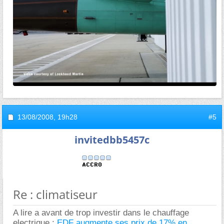
13/08/2008,
19h28
#5
invitedbb5457c
Re : climatiseur
A lire a avant de trop investir dans le chauffage
electrique :
EDF augmente ses prix de 17% en