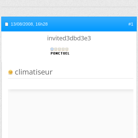
13/08/2008,
16h28
#1
invited3dbd3e3
climatiseur