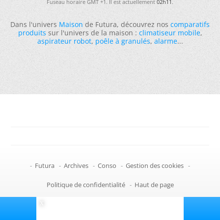
Fuseau horaire GMT +1. Il est actuellement
02h11
.
Dans l'univers
Maison
de Futura, découvrez nos
comparatifs
produits
sur l'univers de la maison :
climatiseur mobile
,
aspirateur robot
,
poêle à granulés
,
alarme
...
-
Futura
-
Archives
-
Conso
-
Gestion des cookies
-
Politique de confidentialité
-
Haut de page