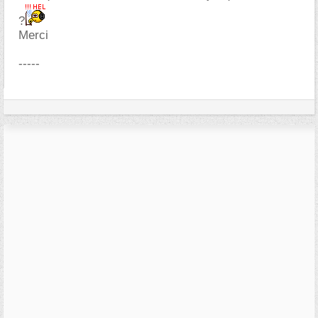
?
Merci
-----