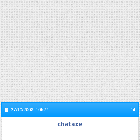
27/10/2008,
10h27
#4
chataxe