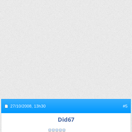
27/10/2008,
13h30
#5
Did67