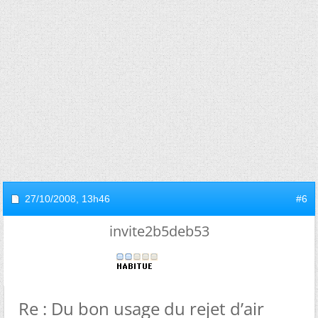
27/10/2008,
13h46
#6
invite2b5deb53
Re : Du bon usage du rejet d’air