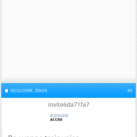
02/11/2008,
20h24
#2
invite6da71fa7