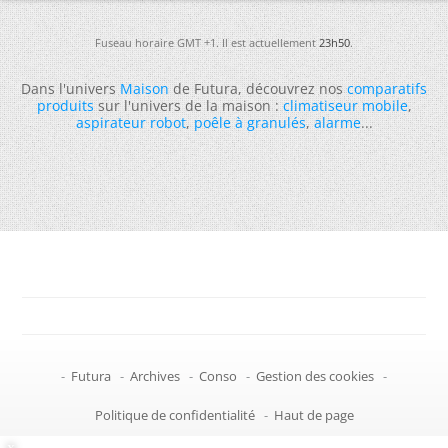
Fuseau horaire GMT +1. Il est actuellement
23h50
.
Dans l'univers
Maison
de Futura, découvrez nos
comparatifs
produits
sur l'univers de la maison :
climatiseur mobile
,
aspirateur robot
,
poêle à granulés
,
alarme
...
-
Futura
-
Archives
-
Conso
-
Gestion des cookies
-
Politique de confidentialité
-
Haut de page