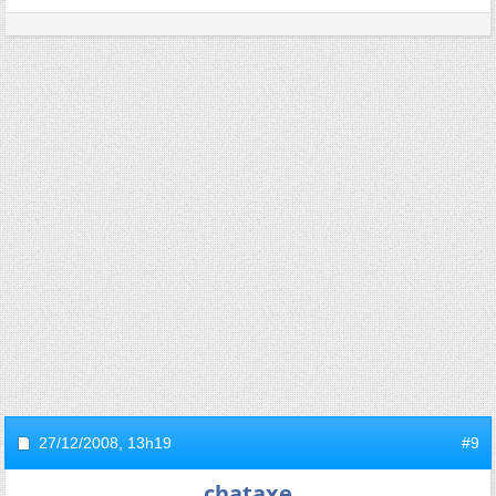
27/12/2008,
13h19
#9
chataxe