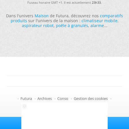
Fuseau horaire GMT +1. Il est actuellement
23h33
.
Dans l'univers
Maison
de Futura, découvrez nos
comparatifs
produits
sur l'univers de la maison :
climatiseur mobile
,
aspirateur robot
,
poêle à granulés
,
alarme
...
-
Futura
-
Archives
-
Conso
-
Gestion des cookies
-
Politique de confidentialité
-
Haut de page