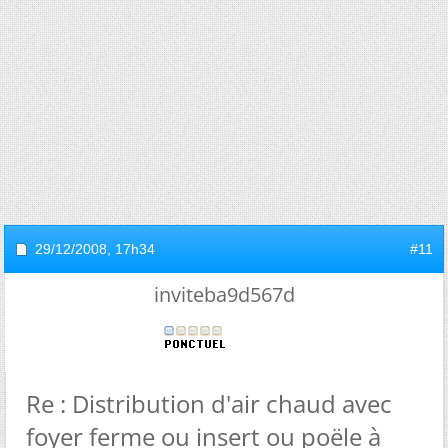
29/12/2008,
17h34
#11
inviteba9d567d
Re : Distribution d'air chaud avec
foyer ferme ou insert ou poële à