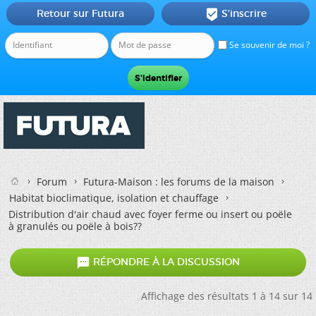
Retour sur Futura
S'inscrire

Se souvenir de moi ?
Forum
Futura-Maison : les forums de la maison
Habitat bioclimatique, isolation et chauffage
Distribution d'air chaud avec foyer ferme ou insert ou poële
à granulés ou poële à bois??

RÉPONDRE À LA DISCUSSION
Affichage des résultats 1 à 14 sur 14