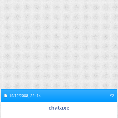
19/12/2008,
22h14
#2
chataxe