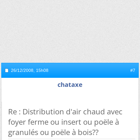
26/12/2008,
15h08
#7
chataxe
Re : Distribution d'air chaud avec
foyer ferme ou insert ou poële à
granulés ou poële à bois??