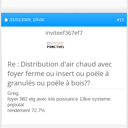
01/01/2009,
10h30
#13
inviteef367ef7
Re : Distribution d'air chaud avec
foyer ferme ou insert ou poële à
granulés ou poële à bois??
Greg,
foyer 982 elg avec kte puissance 13kw systeme
pojoulat
rendement 72.7%