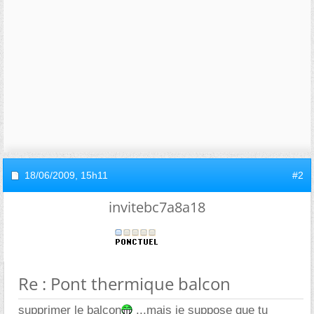
18/06/2009,
15h11
#2
invitebc7a8a18
Re : Pont thermique balcon
supprimer le balcon
...mais je suppose que tu