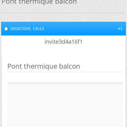
Pont thermique balcon
18/06/2009,
13h13
#1
invite3d4a16f1
Pont thermique balcon