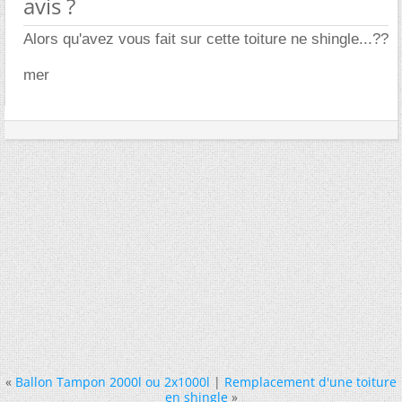
avis ?
Alors qu'avez vous fait sur cette toiture ne shingle...??
mer
«
Ballon Tampon 2000l ou 2x1000l
|
Remplacement d'une toiture
en shingle
»