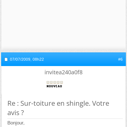
07/07/2009,
08h22
#6
invitea240a0f8
Re : Sur-toiture en shingle. Votre
avis ?
Bonjour,