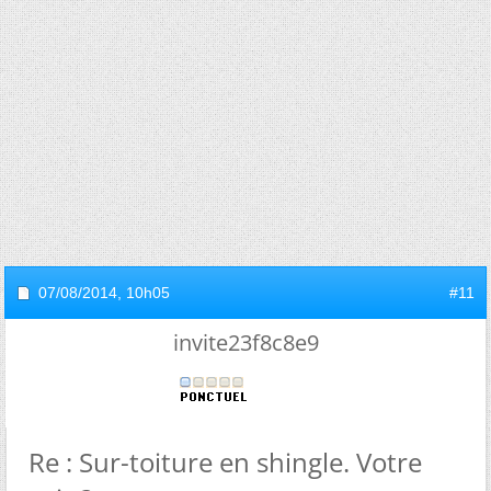
07/08/2014,
10h05
#11
invite23f8c8e9
Re : Sur-toiture en shingle. Votre