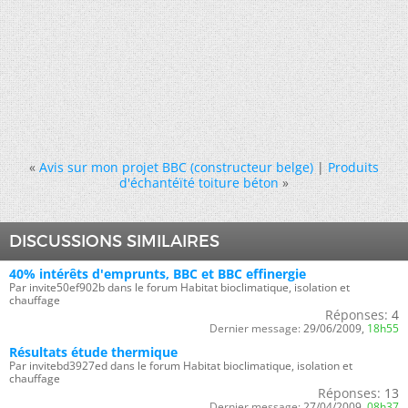
«
Avis sur mon projet BBC (constructeur belge)
|
Produits
d'échantéïté toiture béton
»
DISCUSSIONS SIMILAIRES
40% intérêts d'emprunts, BBC et BBC effinergie
Par invite50ef902b dans le forum Habitat bioclimatique, isolation et
chauffage
Réponses:
4
Dernier message:
29/06/2009,
18h55
Résultats étude thermique
Par invitebd3927ed dans le forum Habitat bioclimatique, isolation et
chauffage
Réponses:
13
Dernier message:
27/04/2009,
08h37