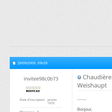
28/09/2009,
09h28
Chaudière 
invitee98c0b73
Weishaupt
------
Date d'inscription
janvier
1970
Bonjour,
Messages
5