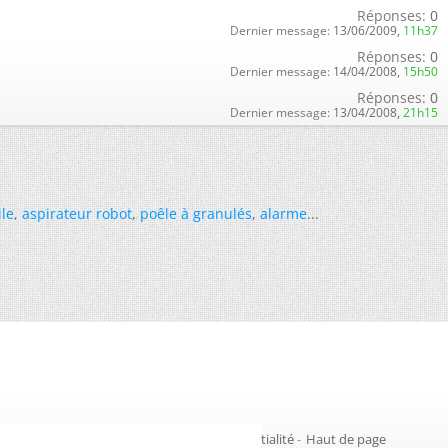
Réponses:
0
Dernier message:
13/06/2009,
11h37
Réponses:
0
Dernier message:
14/04/2008,
15h50
Réponses:
0
Dernier message:
13/04/2008,
21h15
ile
,
aspirateur robot
,
poêle à granulés
,
alarme
...
Gestion des cookies
-
Politique de confidentialité
-
Haut de page