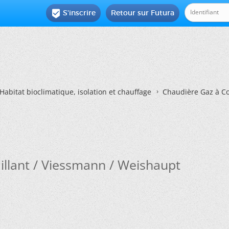
S'inscrire
Retour sur Futura

Habitat bioclimatique, isolation et chauffage
Chaudière Gaz à Co
illant / Viessmann / Weishaupt