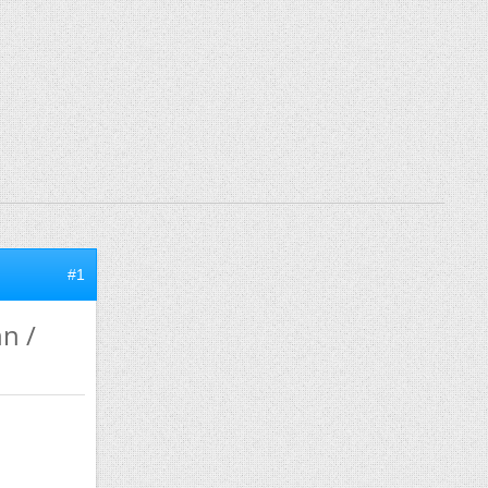
#1
n /