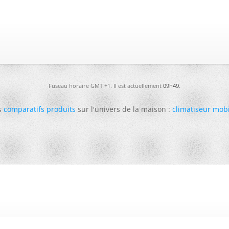
Fuseau horaire GMT +1. Il est actuellement
09h49
.
s
comparatifs produits
sur l'univers de la maison :
climatiseur mob
-
Futura
-
Archives
-
Conso
-