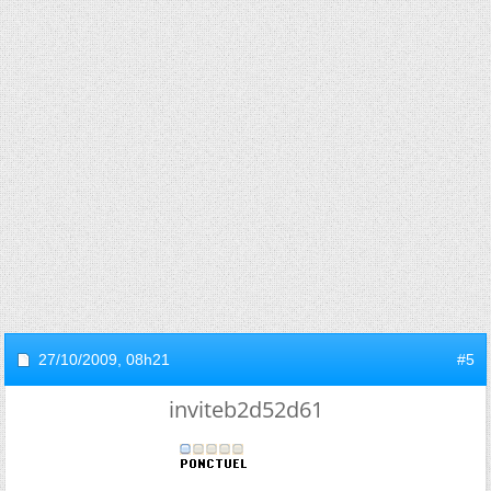
27/10/2009,
08h21
#5
inviteb2d52d61