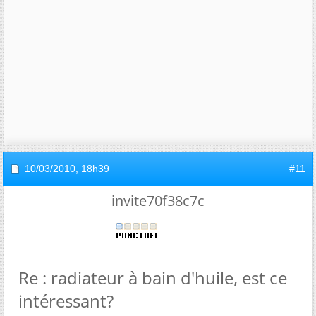
10/03/2010,
18h39
#11
invite70f38c7c
Re : radiateur à bain d'huile, est ce
intéressant?