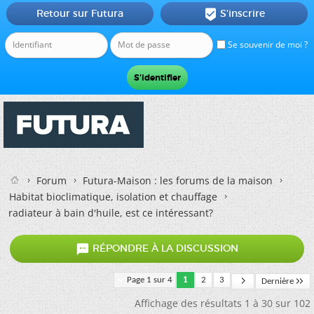
Retour sur Futura
S'inscrire

Se souvenir de moi ?
Forum
Futura-Maison : les forums de la maison
Habitat bioclimatique, isolation et chauffage
radiateur à bain d'huile, est ce intéressant?

RÉPONDRE À LA DISCUSSION
Page 1 sur 4
1
2
3
Dernière
Affichage des résultats 1 à 30 sur 102