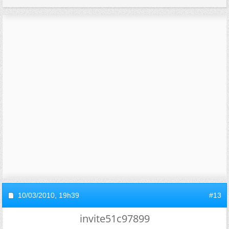
10/03/2010,
19h39
#13
invite51c97899