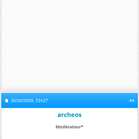
26/10/2009,
21h27
#4
archeos
Modérateur*