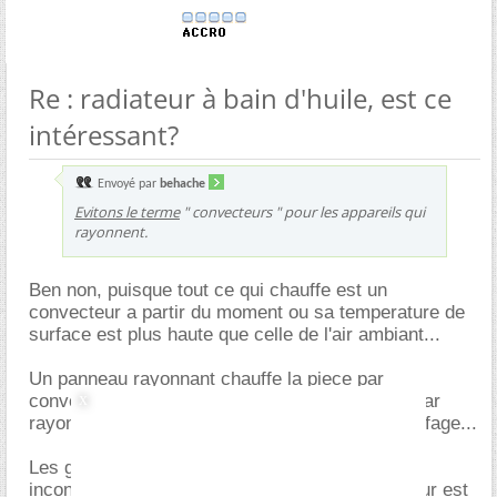
Re : radiateur à bain d'huile, est ce
intéressant?
Envoyé par
behache
Evitons le terme
" convecteurs " pour les appareils qui
rayonnent.
Ben non, puisque tout ce qui chauffe est un
convecteur a partir du moment ou sa temperature de
surface est plus haute que celle de l'air ambiant...
Un panneau rayonnant chauffe la piece par
convection, et seulement ce qui est devant lui par
rayonnement. Idem un poele ou tout autre chauffage...
Les gens font l'amalgame entre convecteur et
inconfort parce que la temperature du convecteur est