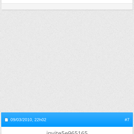
09/03/2010,
22h02
#7
invite5e965165