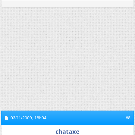
03/11/2009,
18h04
#8
chataxe