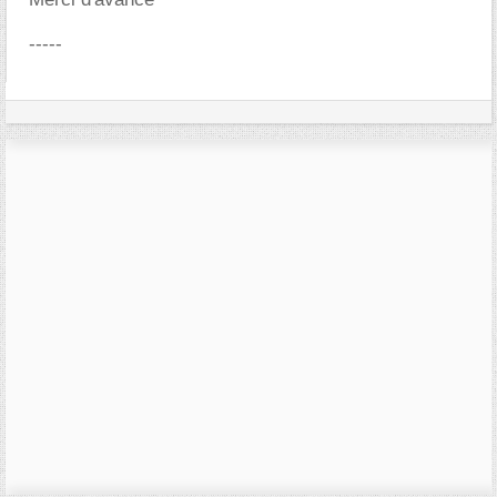
-----