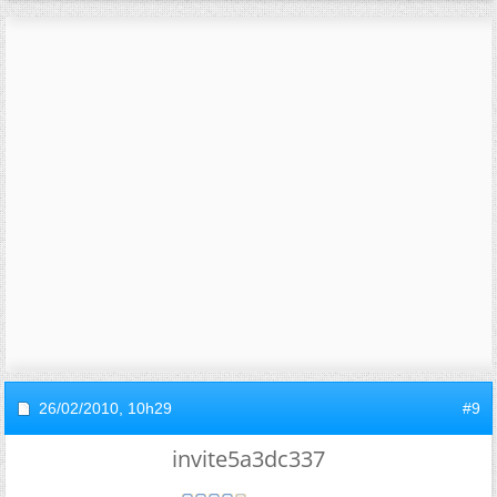
26/02/2010,
10h29
#9
invite5a3dc337