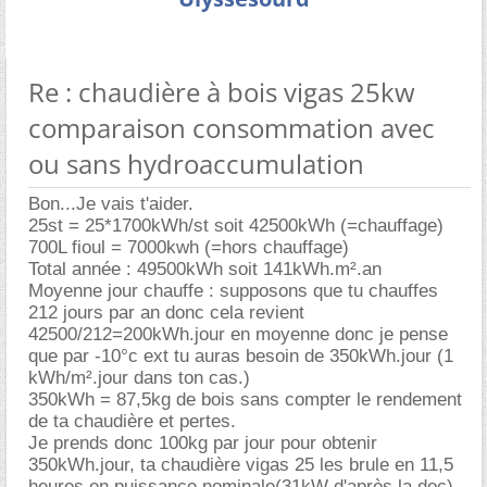
Re : chaudière à bois vigas 25kw
comparaison consommation avec
ou sans hydroaccumulation
Bon...Je vais t'aider.
25st = 25*1700kWh/st soit 42500kWh (=chauffage)
700L fioul = 7000kwh (=hors chauffage)
Total année : 49500kWh soit 141kWh.m².an
Moyenne jour chauffe : supposons que tu chauffes
212 jours par an donc cela revient
42500/212=200kWh.jour en moyenne donc je pense
que par -10°c ext tu auras besoin de 350kWh.jour (1
kWh/m².jour dans ton cas.)
350kWh = 87,5kg de bois sans compter le rendement
de ta chaudière et pertes.
Je prends donc 100kg par jour pour obtenir
350kWh.jour, ta chaudière vigas 25 les brule en 11,5
heures en puissance nominale(31kW d'après la doc)