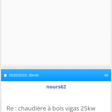
26/02/2010,
09h45
#8
nours62
Re : chaudière à bois vigas 25kw