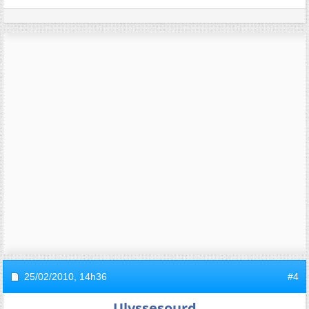
25/02/2010,
14h36
#4
Ulyssesourd