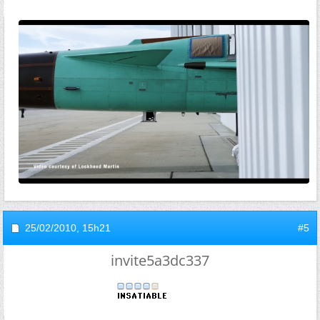
25/02/2010,
15h21
#5
invite5a3dc337