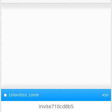
12/04/2010,
12h39
#10
invite710cd8b5