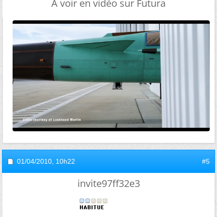
A voir en vidéo sur Futura
01/04/2010,
10h22
#5
invite97ff32e3