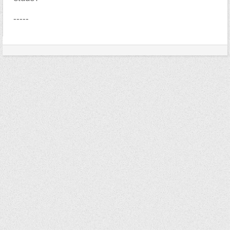
-----