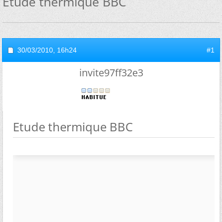
Etude thermique BBC
30/03/2010,
16h24
#1
invite97ff32e3
Etude thermique BBC