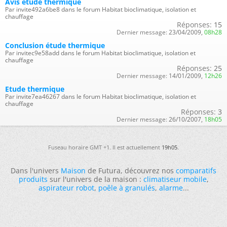
Avis étude thermique
Par invite492a6be8 dans le forum Habitat bioclimatique, isolation et
chauffage
Réponses:
15
Dernier message:
23/04/2009,
08h28
Conclusion étude thermique
Par invitec9e58add dans le forum Habitat bioclimatique, isolation et
chauffage
Réponses:
25
Dernier message:
14/01/2009,
12h26
Etude thermique
Par invite7ea46267 dans le forum Habitat bioclimatique, isolation et
chauffage
Réponses:
3
Dernier message:
26/10/2007,
18h05
Fuseau horaire GMT +1. Il est actuellement
19h05
.
Dans l'univers
Maison
de Futura, découvrez nos
comparatifs
produits
sur l'univers de la maison :
climatiseur mobile
,
aspirateur robot
,
poêle à granulés
,
alarme
...