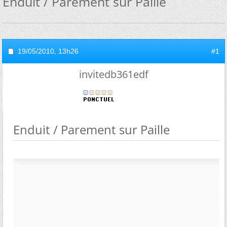
Enduit / Parement sur Paille
19/05/2010,
13h26
#1
invitedb361edf
Enduit / Parement sur Paille