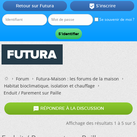
Retour sur Futura
S'inscrire

Se souvenir de moi ?
Forum
Futura-Maison : les forums de la maison
Habitat bioclimatique, isolation et chauffage
Enduit / Parement sur Paille

RÉPONDRE À LA DISCUSSION
Affichage des résultats 1 à 5 sur 5