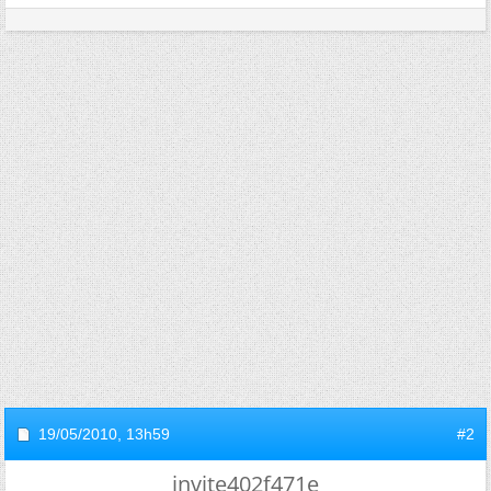
19/05/2010,
13h59
#2
invite402f471e