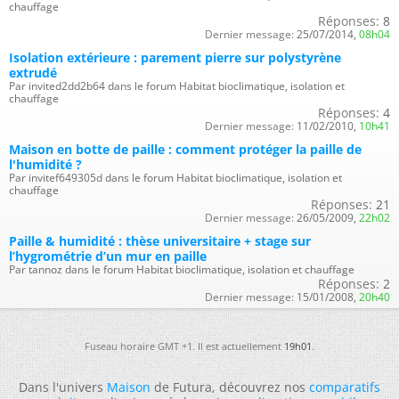
chauffage
Réponses:
8
Dernier message:
25/07/2014,
08h04
Isolation extérieure : parement pierre sur polystyrène
extrudé
Par invited2dd2b64 dans le forum Habitat bioclimatique, isolation et
chauffage
Réponses:
4
Dernier message:
11/02/2010,
10h41
Maison en botte de paille : comment protéger la paille de
l'humidité ?
Par invitef649305d dans le forum Habitat bioclimatique, isolation et
chauffage
Réponses:
21
Dernier message:
26/05/2009,
22h02
Paille & humidité : thèse universitaire + stage sur
l’hygrométrie d’un mur en paille
Par tannoz dans le forum Habitat bioclimatique, isolation et chauffage
Réponses:
2
Dernier message:
15/01/2008,
20h40
Fuseau horaire GMT +1. Il est actuellement
19h01
.
Dans l'univers
Maison
de Futura, découvrez nos
comparatifs