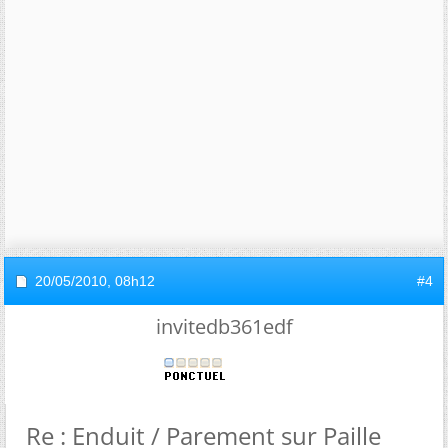
20/05/2010,
08h12
#4
invitedb361edf
Re : Enduit / Parement sur Paille