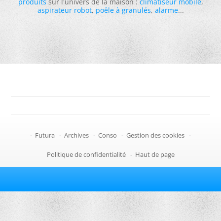
produits
sur l'univers de la maison :
climatiseur mobile
,
aspirateur robot
,
poêle à granulés
,
alarme
...
-
Futura
-
Archives
-
Conso
-
Gestion des cookies
-
Politique de confidentialité
-
Haut de page