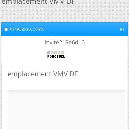
emplacement VMV DF
07/06/2010,
20h39
#1
invite219e6d10
emplacement VMV DF