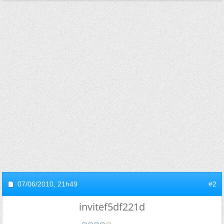
07/06/2010,
21h49
#2
invitef5df221d