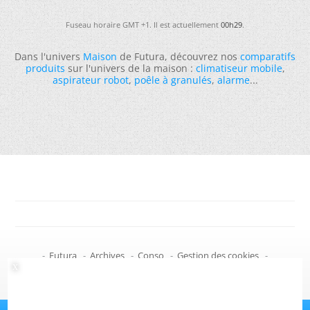
Fuseau horaire GMT +1. Il est actuellement
00h29
.
Dans l'univers
Maison
de Futura, découvrez nos
comparatifs
produits
sur l'univers de la maison :
climatiseur mobile
,
aspirateur robot
,
poêle à granulés
,
alarme
...
-
Futura
-
Archives
-
Conso
-
Gestion des cookies
-
Politique de confidentialité
-
Haut de page