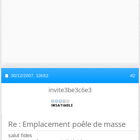
30/12/2007,
10h52
#2
invite3be3c6e3
Re : Emplacement poêle de masse
salut fides