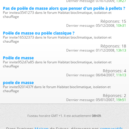
Dernier message:
07/07/2009,
13h27
Pas de poêle de masse alors que penser d'un poêle à pellets ?
Par invitea3541273 dans le forum Habitat bioclimatique, isolation et
chauffage
Réponses:
15
Dernier message:
05/12/2008,
10h31
Poële de masse ou poële classique ?
Par invite16532373 dans le forum Habitat bioclimatique, isolation et
chauffage
Réponses:
18
Dernier message:
01/12/2008,
13h13
Poêle de masse
Par invite952d7a85 dans le forum Habitat bioclimatique, isolation et
chauffage
Réponses:
4
Dernier message:
06/04/2007,
11h13
poele de masse
Par invite9201437f dans le forum Habitat bioclimatique, isolation et
chauffage
Réponses:
2
Dernier message:
05/01/2007,
19h51
Fuseau horaire GMT +1. Il est actuellement
08h09
.
Dans l'univers
Maison
de Futura, découvrez nos
comparatifs