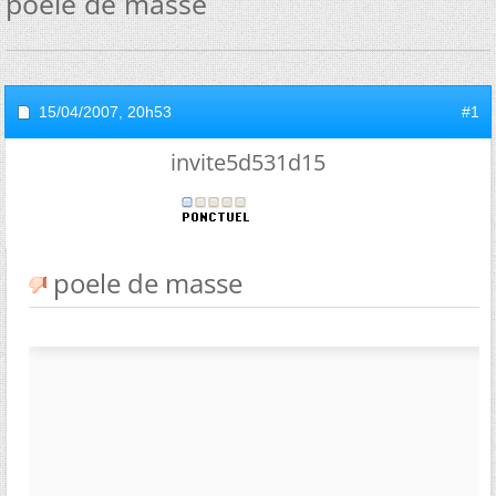
poele de masse
15/04/2007,
20h53
#1
invite5d531d15
poele de masse