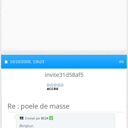
16/10/2008,
13h23
#4
invite31d58af5
Re : poele de masse
Envoyé par
BC24
Bonjour,