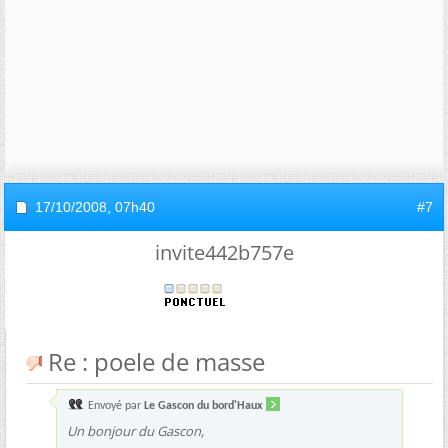
17/10/2008,
07h40
#7
invite442b757e
Re : poele de masse
Envoyé par
Le Gascon du bord'Haux
Un bonjour du Gascon,