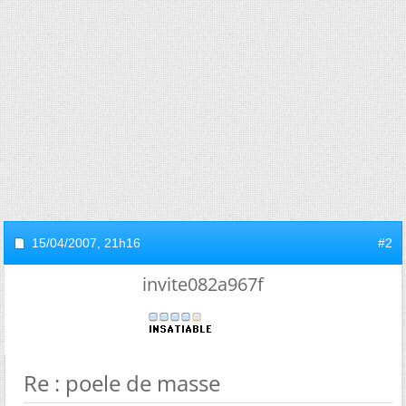
15/04/2007,
21h16
#2
invite082a967f
Re : poele de masse