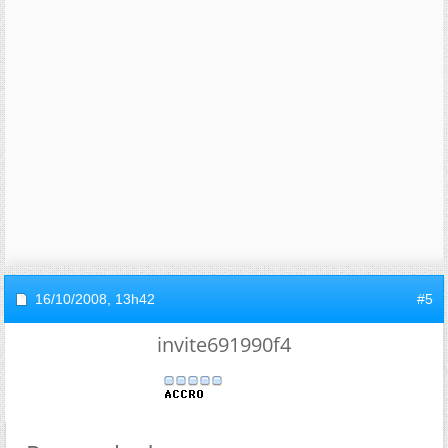
16/10/2008,
13h42
#5
invite691990f4