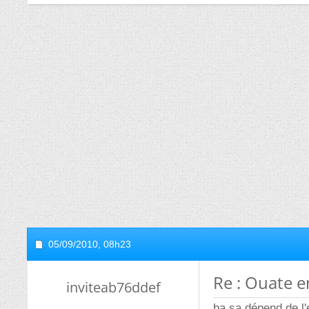
05/09/2010,
08h23
Re : Ouate e
inviteab76ddef
ba sa dépend de l'