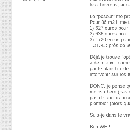
les chevrons, acce
Le "poseur" me pr
Pour 86 m2 il me fa
1) 627 euros pour 
2) 636 euros pour l
3) 1720 euros pour
TOTAL : près de 3
Déjà je trouve l'op
a de mieux : comme
par le plancher de
intervenir sur les 
DONC, je pense que
moins chère (pas de
pas de soucis pour
plombier (alors que
Suis-je dans le vr
Bon WE !