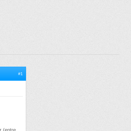
#1
r (entre