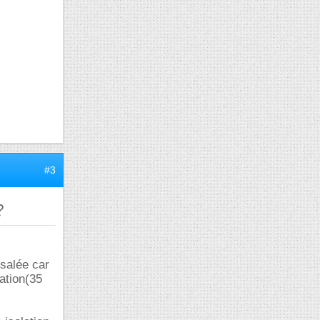
#3
?
salée car
lation(35