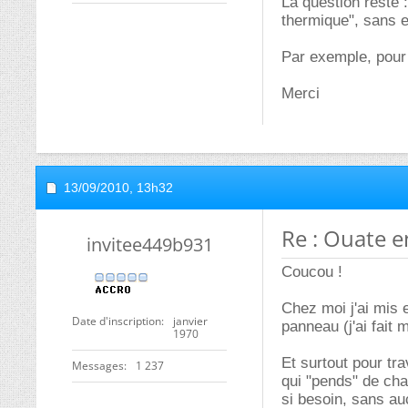
La question reste 
thermique", sans e
Par exemple, pour 
Merci
13/09/2010,
13h32
Re : Ouate e
invitee449b931
Coucou !
Chez moi j'ai mis 
Date d'inscription
janvier
panneau (j'ai fait
1970
Et surtout pour tra
Messages
1 237
qui "pends" de cha
si besoin, sans au