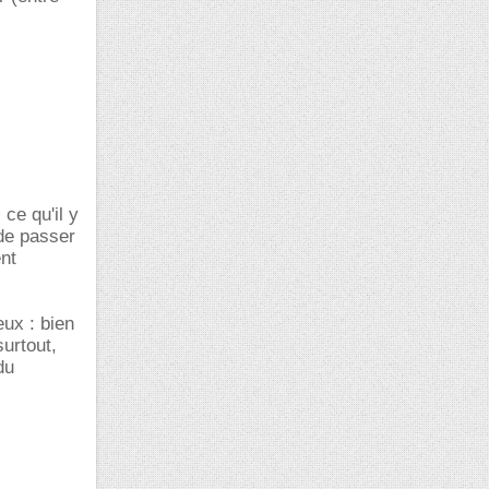
ce qu'il y
de passer
ent
ux : bien
surtout,
du