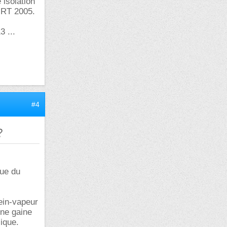
 isolation
a RT 2005.
3 ...
#4
?
que du
rein-vapeur
une gaine
ique.