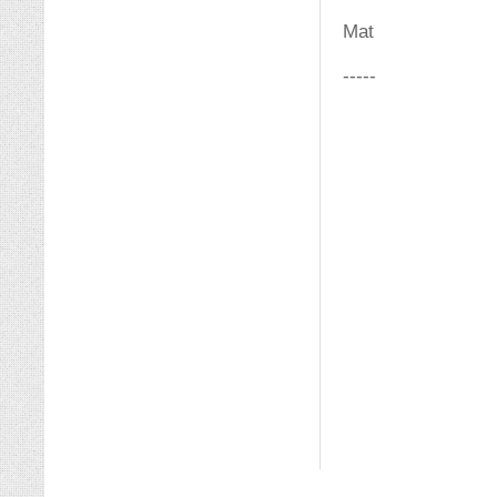
Mat
-----