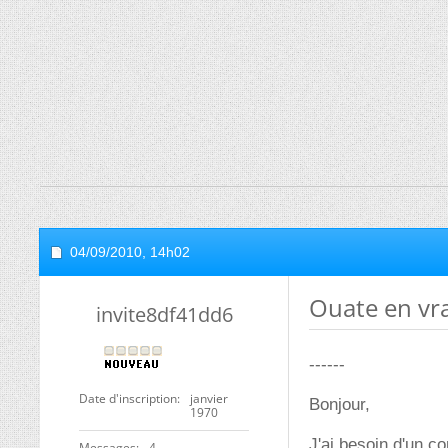
04/09/2010,
14h02
Ouate en vr
invite8df41dd6
------
Date d'inscription
janvier
Bonjour,
1970
J'ai besoin d'un c
Messages
4