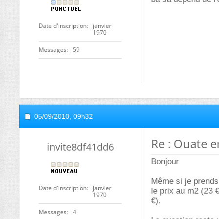
Date d'inscription
janvier
1970
Messages
59
05/09/2010,
09h32
Re : Ouate e
invite8df41dd6
Bonjour
Même si je prends 
Date d'inscription
janvier
le prix au m2 (23 €
1970
).
Messages
4