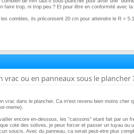
: combien de mm faut-il sous-plancher pour avoir une "bonne
n faire trop, ni trop peu ? Et pour être en conformité avec l
les combles, ils préconisent 20 cm pour atteindre le R = 5.1
n vrac ou en panneaux sous le plancher 
en vrac dans le plancher. Ca m'est revenu bien moins cher 
 moi-meme).
vailler encore en-dessous, les "caissons" etant fait par un f
que cote des solives, je peux forcer et passer un tuyau ou 
cun soucis. Avec du panneau, ca serait peut-etre plus compl