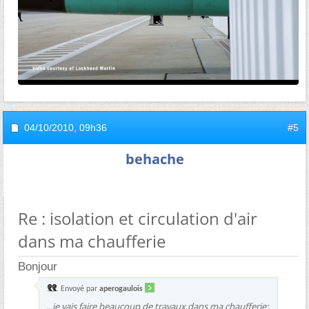
04/10/2010,
09h36
#5
behache
Re : isolation et circulation d'air
dans ma chaufferie
Bonjour
Envoyé par
aperogaulois
...je vais faire beaucoup de travaux dans ma chaufferie: