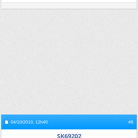
04/10/2010,
12h40
#8
SK69202