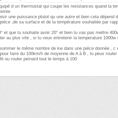
équipé d un thermostat qui coupe les resistances quand la t
teinte
isir une puissance plutot qu une autre et bien cela dépend 
piéce ,de sa surface et de la température souhaitée par rappo
10° et que tu souhaite avoir 20° et bien tu vas pas mettre 40
r au plus vite , si tu veux entretenir la temperature 1000w 
onsommer le même nombre de kw dans une piéce donnée , c 
our faire du 100km/h de moyenne de A à B , tu peux rouler 
fé ou rouler peinard tout le temps à 100