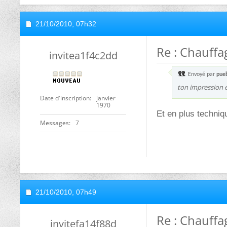
21/10/2010,
07h32
Re : Chauff
invitea1f4c2dd
Envoyé par
pue
ton impression 
Date d'inscription
janvier
1970
Et en plus techniq
Messages
7
21/10/2010,
07h49
Re : Chauff
invitefa14f88d