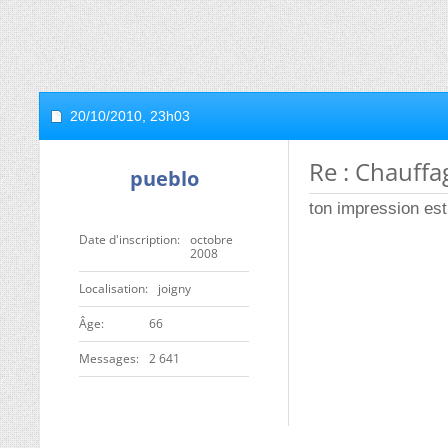
20/10/2010,
23h03
Re : Chauff
pueblo
ton impression es
Date d'inscription
octobre
2008
Localisation
joigny
ge
66
Messages
2 641