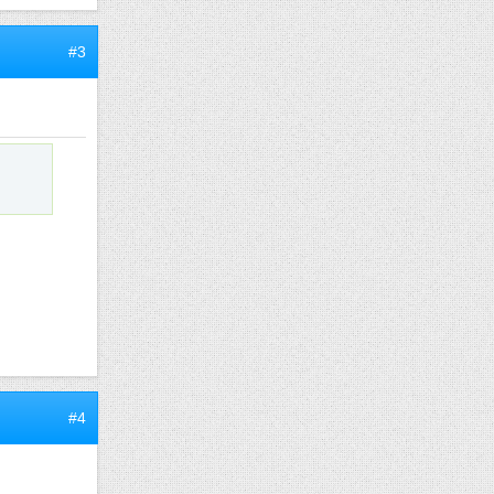
#3
#4