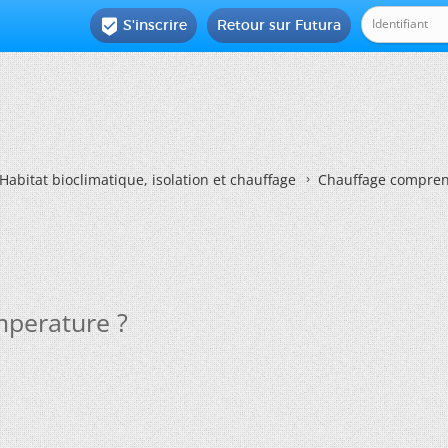
S'inscrire
Retour sur Futura

Habitat bioclimatique, isolation et chauffage
Chauffage compren
mperature ?