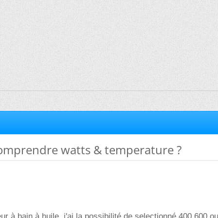
omprendre watts & temperature ?
teur à bain à huile, j'ai la possibilité de selectionné 400,600 