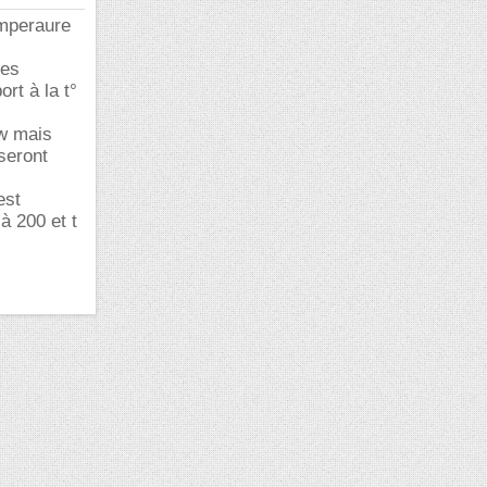
emperaure
des
rt à la t°
0w mais
seront
est
à 200 et t