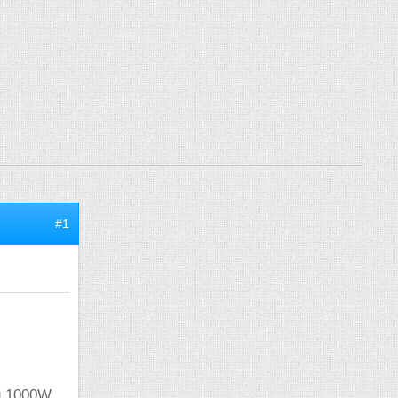
#1
ou 1000W.