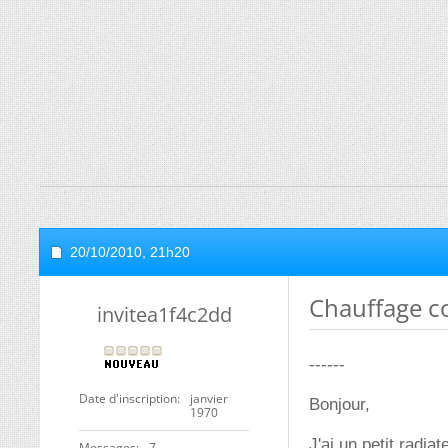
20/10/2010,
21h20
Chauffage c
invitea1f4c2dd
------
Date d'inscription
janvier
Bonjour,
1970
J'ai un petit radia
Messages
7