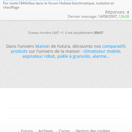
Par invite1840e9aa dans le forum Habitat bioclimatique, isolation et
chauffage
Réponses:
4
Dernier message:
14/08/2007,
12h28
Fuseau horaire GMT +1. Il est actuellement
00h07
.
Dans l'univers
Maison
de Futura, découvrez nos
comparatifs
produits
sur l'univers de la maison :
climatiseur mobile
,
aspirateur robot
,
poêle à granulés
,
alarme
...
-
Futura
-
Archives
-
Conso
-
Gestion des cookies
-