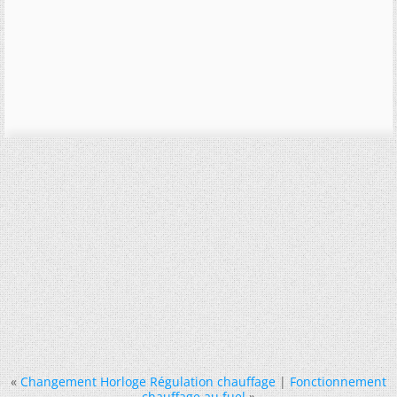
«
Changement Horloge Régulation chauffage
|
Fonctionnement
chauffage au fuel
»