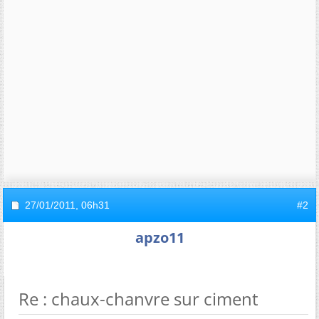
27/01/2011,
06h31
#2
apzo11
Re : chaux-chanvre sur ciment