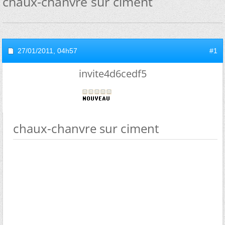
chaux-chanvre sur ciment
27/01/2011,
04h57
#1
invite4d6cedf5
chaux-chanvre sur ciment