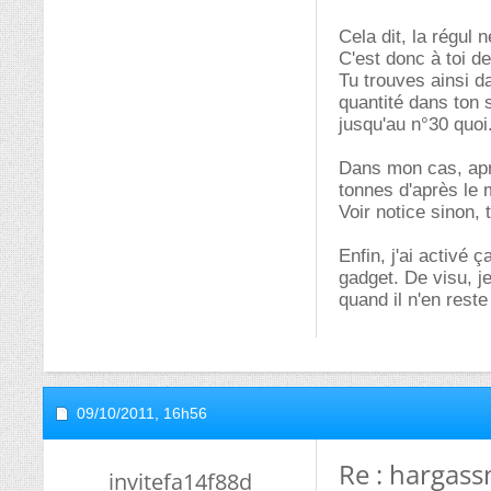
Cela dit, la régul 
C'est donc à toi de
Tu trouves ainsi d
quantité dans ton s
jusqu'au n°30 quoi
Dans mon cas, après
tonnes d'après le
Voir notice sinon, 
Enfin, j'ai activé 
gadget. De visu, j
quand il n'en reste
09/10/2011,
16h56
Re : hargass
invitefa14f88d