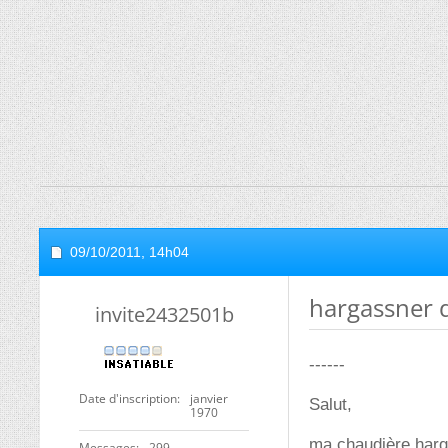
09/10/2011,
14h04
hargassner 
invite2432501b
------
Date d'inscription
janvier
Salut,
1970
ma chaudière harga
Messages
299