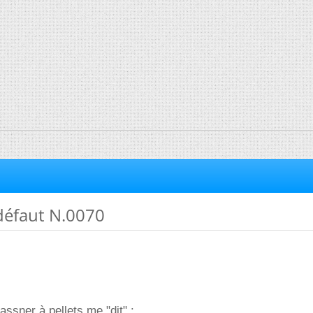
défaut N.0070
ssner à pellets me "dit" :