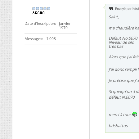
Envoyé par
hds
Salut,
Date d'inscription
janvier
1970
ma chaudière har
Defaut No.0070
Messages
1 008
Niveau de silo
très bas
Alors que j'ai fai
J'ai donc rempli
Je précise que j'a
Si quelqu'un à dé
défaut N.0070
merci à tous
hdsbattus