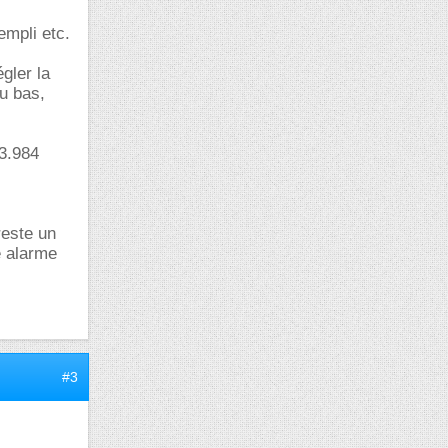
empli etc.
gler la
du bas,
 3.984
reste un
e alarme
#3