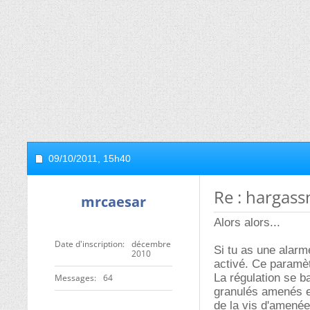
09/10/2011,
15h40
Re : hargass
mrcaesar
Alors alors...
Date d'inscription
décembre
Si tu as une alarm
2010
activé. Ce paramèt
La régulation se b
Messages
64
granulés amenés e
de la vis d'amenée