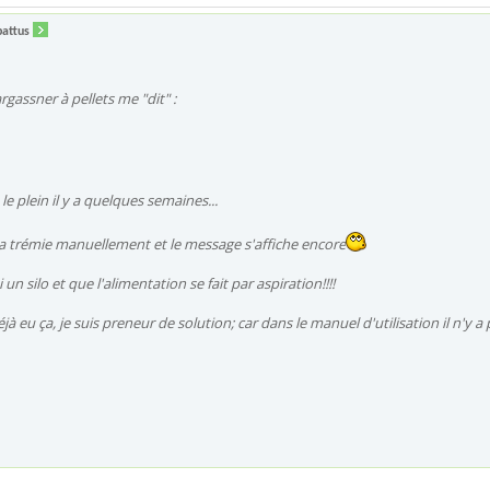
battus
gassner à pellets me "dit" :
t le plein il y a quelques semaines...
 la trémie manuellement et le message s'affiche encore
i un silo et que l'alimentation se fait par aspiration!!!!
jà eu ça, je suis preneur de solution; car dans le manuel d'utilisation il n'y a