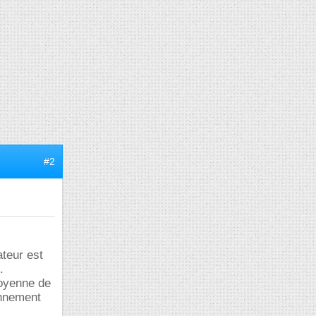
#2
ateur est
.
moyenne de
onnement