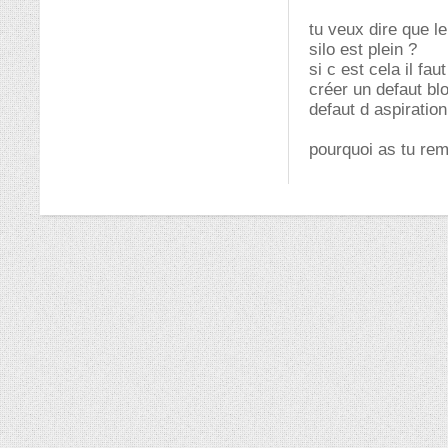
tu veux dire que l
silo est plein ?
si c est cela il f
créer un defaut blo
defaut d aspiration 
pourquoi as tu rem