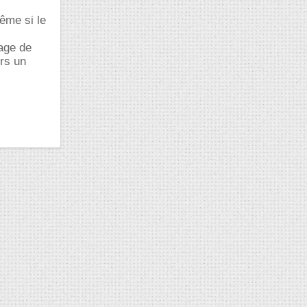
même si le
mage de
urs un