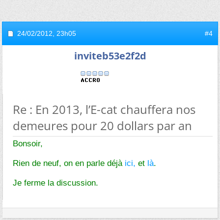
24/02/2012,
23h05
#4
inviteb53e2f2d
Re : En 2013, l’E-cat chauffera nos
demeures pour 20 dollars par an
Bonsoir,
Rien de neuf, on en parle déjà
ici,
et
là
.
Je ferme la discussion.