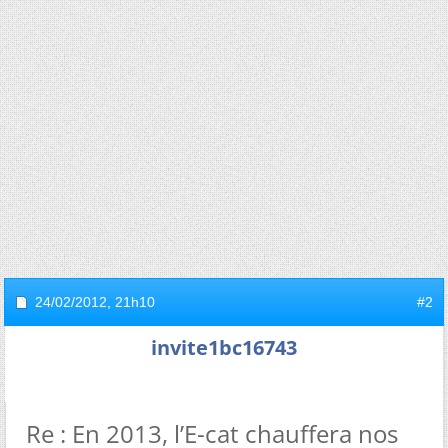
24/02/2012,
21h10
#2
invite1bc16743
Re : En 2013, l’E-cat chauffera nos