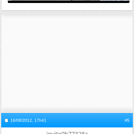
16/08/2012,
17h41
#5
invite0b77328a