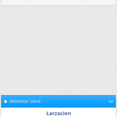
25/02/2014,
14h19
#2
Larzacien