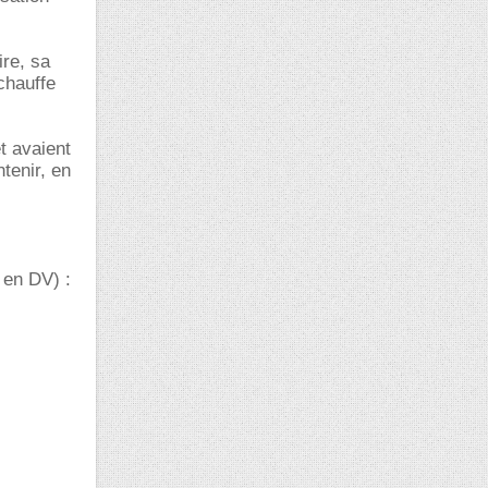
ire, sa
chauffe
t avaient
tenir, en
 en DV) :