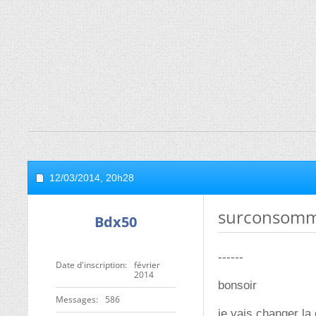
12/03/2014,
20h28
surconsomma
Bdx50
------
Date d'inscription
février
2014
bonsoir
Messages
586
je vais changer la