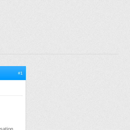
#1
sation