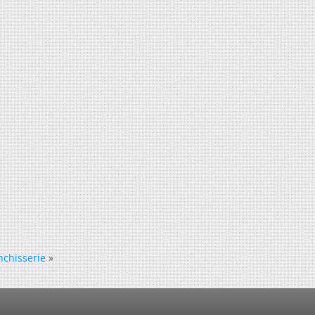
nchisserie
»