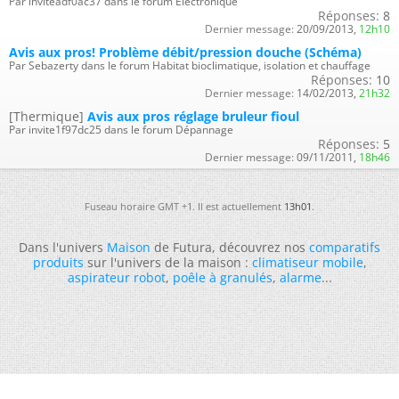
Par inviteadf0ac37 dans le forum Électronique
Réponses:
8
Dernier message:
20/09/2013,
12h10
Avis aux pros! Problème débit/pression douche (Schéma)
Par Sebazerty dans le forum Habitat bioclimatique, isolation et chauffage
Réponses:
10
Dernier message:
14/02/2013,
21h32
[Thermique]
Avis aux pros réglage bruleur fioul
Par invite1f97dc25 dans le forum Dépannage
Réponses:
5
Dernier message:
09/11/2011,
18h46
Fuseau horaire GMT +1. Il est actuellement
13h01
.
Dans l'univers
Maison
de Futura, découvrez nos
comparatifs
produits
sur l'univers de la maison :
climatiseur mobile
,
aspirateur robot
,
poêle à granulés
,
alarme
...