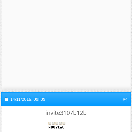
14/11/2015,
09h09
#4
invite3107b12b