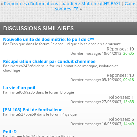
«
Remontées d'informations chaudière Multi-heat HS BAXI
|
Gains
sonores ITE
»
DISCUSSIONS SIMILAIRES
Nouvelle unité de dosimétrie: le poil de c**
Par Tropique dans le forum Science ludique : la science en s'amusant
Réponses:
19
Dernier message:
18/04/2012,
20h05
Récupération chaleur par conduit cheminée
Par inviteca243c6d dans le forum Habitat bioclimatique, isolation et
chauffage
Réponses:
13
Dernier message:
05/10/2009,
09h18
La vie d'un poil
Par invitef0c99235 dans le forum Biologie
Réponses:
1
Dernier message:
27/06/2007,
13h35
[PM 108] Poil de footballeur
Par invite527bba59 dans le forum Physique
Réponses:
6
Dernier message:
16/05/2007,
14h49
Poil :D
Par inviteec67ec14 dans le forum Biologie