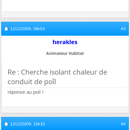
12/12/2009,
08h53
#3
herakles
Animateur Habitat
Re : Cherche isolant chaleur de
conduit de poîl
réponse au poil !
12/12/2009,
10h10
#4