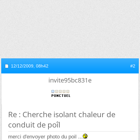
12/12/2009,
08h42
#2
invite95bc831e
Re : Cherche isolant chaleur de
conduit de poîl
merci d'envoyer photo du poil ...