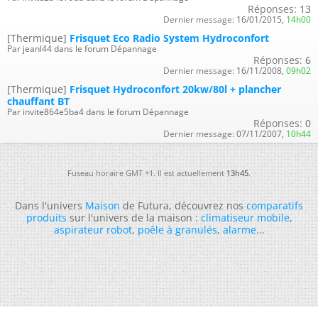
Réponses:
13
Dernier message:
16/01/2015,
14h00
[Thermique]
Frisquet Eco Radio System Hydroconfort
Par jeanl44 dans le forum Dépannage
Réponses:
6
Dernier message:
16/11/2008,
09h02
[Thermique]
Frisquet Hydroconfort 20kw/80l + plancher
chauffant BT
Par invite864e5ba4 dans le forum Dépannage
Réponses:
0
Dernier message:
07/11/2007,
10h44
Fuseau horaire GMT +1. Il est actuellement
13h45
.
Dans l'univers
Maison
de Futura, découvrez nos
comparatifs
produits
sur l'univers de la maison :
climatiseur mobile
,
aspirateur robot
,
poêle à granulés
,
alarme
...