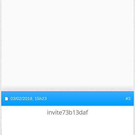
03/02/2018,
15h23
#3
invite73b13daf