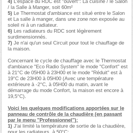
4)
L'espace du RDC est "ouvert": La cuisine / le Salon
/ la Salle à Manger, soit 60m²
5)
Le Thermostat d'ambiance est situé entre le Salon
et La salle à manger, dans une zone non exposée au
soleil ni à un radiateur.
6)
Les radiateurs du RDC sont légèrement
surdimensionnés.
7)
Je n'ai qu'un seul Circuit pour tout le chauffage de
la maison.
Concernant le cycle de chauffage avec le Thermostat
d'ambiance "Eco Radio System" le mode "Confort" est
à 21°C de 05H00 à 23H00 et le mode "Réduit" est à
19°C de 23H00 à 05H00 (Avec une température
extérieure à -2°C, à 05H00 du matin, avant le
démarrage du mode Confort, la maison est encore à
19,5°C).
Voici les quelques modifications apportées sur le
panneau de contrôle de la chaudière (en passant
par le menu "Professionnel"):
1)
J'ai limité la température de sortie de la chaudière,
pour les radiateurs, à 50°C: