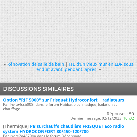
«
Rénovation de salle de bain
|
ITE d’un vieux mur en LDR sous
enduit avant, pendant, après.
»
DISCUSSIONS SIMILAIRES
Option "RIF 5000" sur Frisquet Hydroconfort + radiateurs
Par invite4ccb008f dans le forum Habitat bioclimatique, isolation et
chauffage
Réponses:
50
Dernier message:
02/12/2023,
10h02
[Thermique]
PB surchauffe chaudière FRISQUET Eco radio
system HYDROCONFORT 80/450-120/700
Par invite2a4879ba dans le forum Dépannage