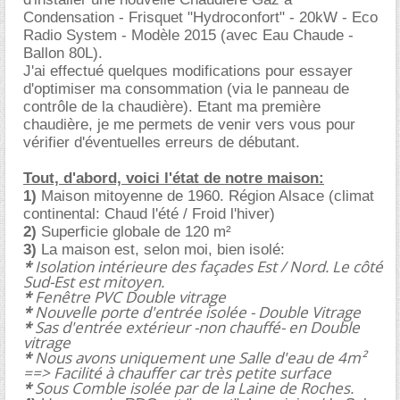
Condensation - Frisquet "Hydroconfort" - 20kW - Eco
Radio System - Modèle 2015 (avec Eau Chaude -
Ballon 80L).
J'ai effectué quelques modifications pour essayer
d'optimiser ma consommation (via le panneau de
contrôle de la chaudière). Etant ma première
chaudière, je me permets de venir vers vous pour
vérifier d'éventuelles erreurs de débutant.
Tout, d'abord, voici l'état de notre maison:
1)
Maison mitoyenne de 1960. Région Alsace (climat
continental: Chaud l'été / Froid l'hiver)
2)
Superficie globale de 120 m²
3)
La maison est, selon moi, bien isolé:
*
Isolation intérieure des façades Est / Nord. Le côté
Sud-Est est mitoyen.
*
Fenêtre PVC Double vitrage
*
Nouvelle porte d'entrée isolée - Double Vitrage
*
Sas d'entrée extérieur -non chauffé- en Double
vitrage
*
Nous avons uniquement une Salle d'eau de 4m²
==> Facilité à chauffer car très petite surface
*
Sous Comble isolée par de la Laine de Roches.