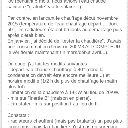
kw (pendant 5 mois, nous avions l'eau chaude
sanitaire "gratuite" via le solaire...).
Par contre, en lançant le chauffage début novembre
2015 (température de l'eau chauffage départ ... donc
50°, les radiateurs étaient brulants au démarrage puis
après c'était bien.
En janvier, j'ai décidé de "tester la chaudière". J'avais
une consommation d'environ 200M3 AU COMPTEUR,
je vérifierais maintenant fin mars/début avril...).
Du coup, j'ai fait les modifs suivantes :
- départ eau chaude chauffage à 40° (donc la
condensation devrait être encore meilleure...) et
horaire modifié (1/2 h de plus de chauffage le matin
plus tôt).
- limitation de la chaudière à 14KW au lieu de 20KW.
- mis sur "inertie B" (maison en pierre).
- circulateur mis sur position I au lieu de II.
Constats :
- radiateurs chauffent (mais pas brulants) un peu plus
longtemps, mais la chaudière n'est pas en surégime