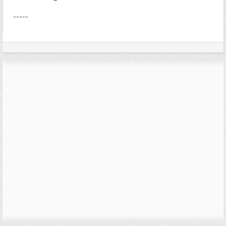
-----