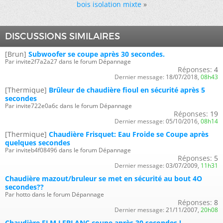
bois isolation mixte
»
DISCUSSIONS SIMILAIRES
[Brun]
Subwoofer se coupe après 30 secondes.
Par invite2f7a2a27 dans le forum Dépannage
Réponses:
4
Dernier message:
18/07/2018,
08h43
[Thermique]
Brûleur de chaudière fioul en sécurité après 5
secondes
Par invite722e0a6c dans le forum Dépannage
Réponses:
19
Dernier message:
05/10/2016,
08h14
[Thermique]
Chaudière Frisquet: Eau Froide se Coupe après
quelques secondes
Par inviteb4f08496 dans le forum Dépannage
Réponses:
5
Dernier message:
03/07/2009,
11h31
Chaudière mazout/bruleur se met en sécurité au bout 4O
secondes??
Par hotto dans le forum Dépannage
Réponses:
8
Dernier message:
21/11/2007,
20h08
Chaudière ELM LEBLANC coupe après 30 secondes !