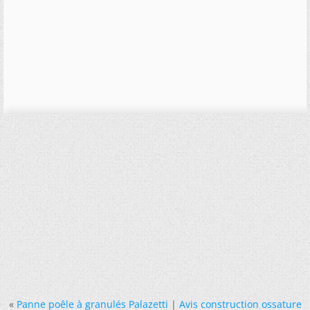
«
Panne poêle à granulés Palazetti
|
Avis construction ossature