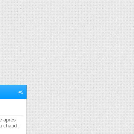
#5
te apres
 a chaud ;