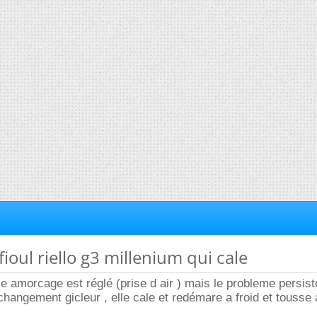
fioul riello g3 millenium qui cale
e amorcage est réglé (prise d air ) mais le probleme persis
 changement gicleur , elle cale et redémare a froid et tousse