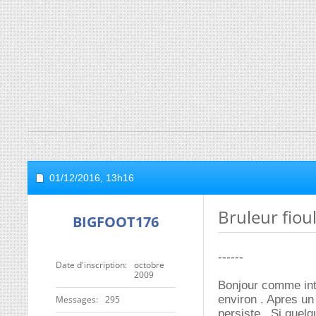
01/12/2016,
13h16
Bruleur fioul
BIGFOOT176
------
Date d'inscription
octobre
2009
Bonjour comme inti
environ . Apres un 
Messages
295
persiste . Si quel