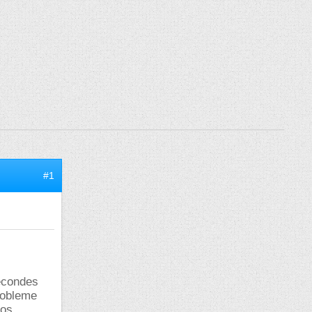
#1
secondes
probleme
vos