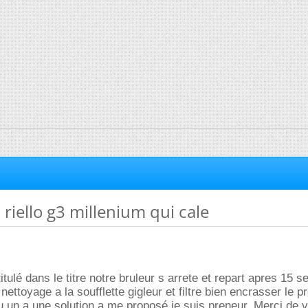
 riello g3 millenium qui cale
tulé dans le titre notre bruleur s arrete et repart apres 15 
nettoyage a la soufflette gigleur et filtre bien encrasser le 
qu un a une solution a me proposé je suis preneur. Merci de 