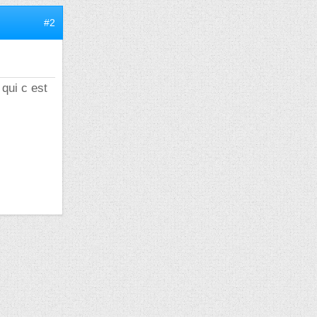
#2
qui c est