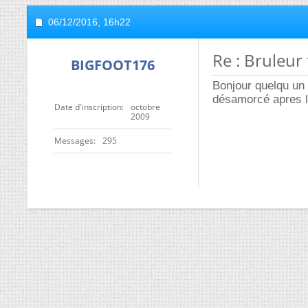
06/12/2016,
16h22
Re : Bruleur 
BIGFOOT176
Bonjour quelqu un
désamorcé apres le
Date d'inscription
octobre
2009
Messages
295