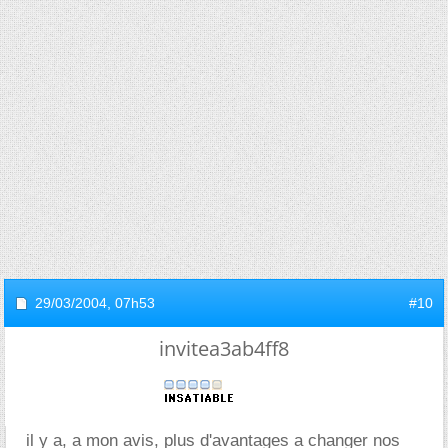
29/03/2004,
07h53
#10
invitea3ab4ff8
il y a, a mon avis, plus d'avantages a changer nos