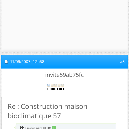
11/09/2007,
12h58
#5
invite59ab75fc
Re : Construction maison
bioclimatique 57
Envoyé par
LULUX