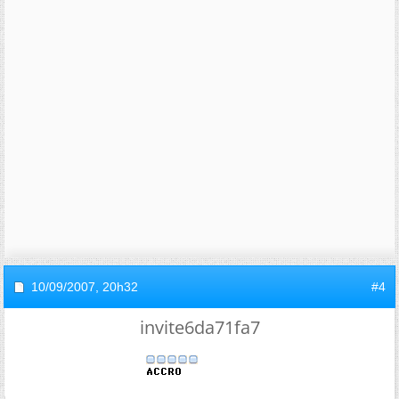
10/09/2007,
20h32
#4
invite6da71fa7