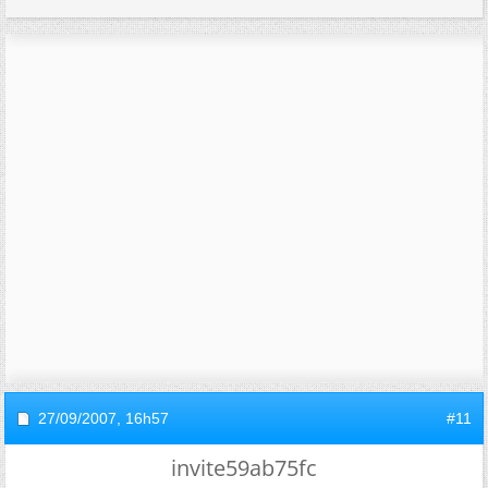
27/09/2007,
16h57
#11
invite59ab75fc