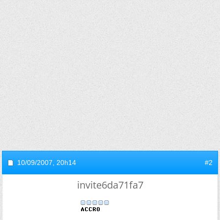
10/09/2007,
20h14
#2
invite6da71fa7