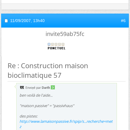
11/09/2007,
13h40
#6
invite59ab75fc
Re : Construction maison
bioclimatique 57
Envoyé par
Darth
ben voilà de l'aide...
"maison passive" = "passivhaus"
des pistes:
http://www.lamaisonpassive.fr/spip/s...recherche=met
z