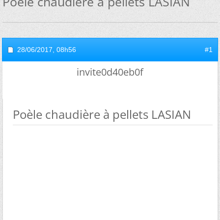
Poèle chaudière à pellets LASIAN
28/06/2017,
08h56
#1
invite0d40eb0f
Poèle chaudière à pellets LASIAN