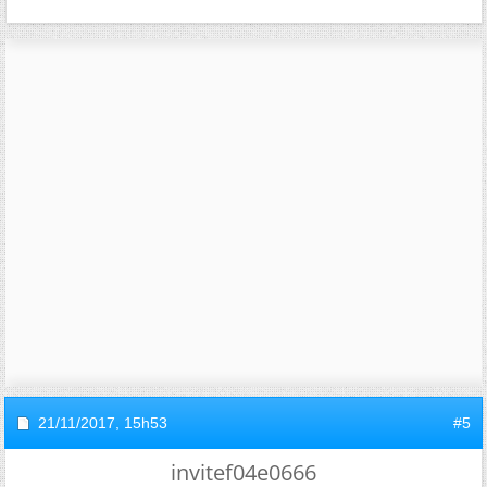
21/11/2017,
15h53
#5
invitef04e0666