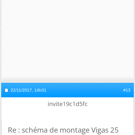
22/11/2017,
14h31
#13
invite19c1d5fc
Re : schéma de montage Vigas 25