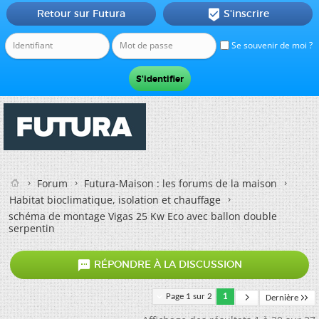
Retour sur Futura
S'inscrire

Se souvenir de moi ?
Forum
Futura-Maison : les forums de la maison
Habitat bioclimatique, isolation et chauffage
schéma de montage Vigas 25 Kw Eco avec ballon double
serpentin

RÉPONDRE À LA DISCUSSION
Page 1 sur 2
1
Dernière