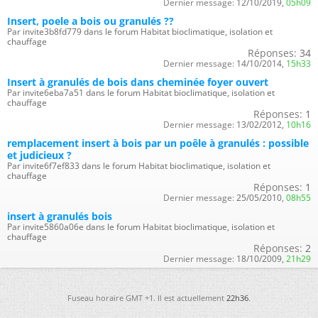
Dernier message:
12/10/2019,
05h09
Insert, poele a bois ou granulés ??
Par invite3b8fd779 dans le forum Habitat bioclimatique, isolation et
chauffage
Réponses:
34
Dernier message:
14/10/2014,
15h33
Insert à granulés de bois dans cheminée foyer ouvert
Par invite6eba7a51 dans le forum Habitat bioclimatique, isolation et
chauffage
Réponses:
1
Dernier message:
13/02/2012,
10h16
remplacement insert à bois par un poêle à granulés : possible
et judicieux ?
Par invite6f7ef833 dans le forum Habitat bioclimatique, isolation et
chauffage
Réponses:
1
Dernier message:
25/05/2010,
08h55
insert à granulés bois
Par invite5860a06e dans le forum Habitat bioclimatique, isolation et
chauffage
Réponses:
2
Dernier message:
18/10/2009,
21h29
Fuseau horaire GMT +1. Il est actuellement
22h36
.