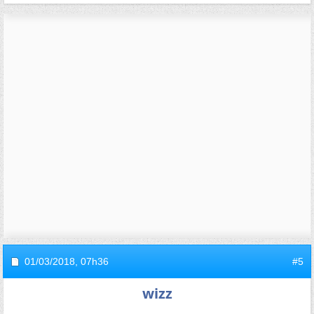
01/03/2018,
07h36
#5
wizz