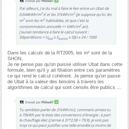
Envoyé par
Philou67
Par ailleurs, j'ai du mal à faire le lien entre un Ubat de
2
2
0,644kWh/m
.K et les 31kWh/m
(je suppose qu'ici, les
2
2
m
sont les m
habitables, et que c'est la
2
consommation annuelle => kWh/m
.an).
J'aurais tendance à faire le calcul suivant :
Déperditions = U
x S
x DJU x 24 / 1000
bat
parois
Dans les calculs de la RT2005, les m² sont de la
SHON.
Je ne pense pas qu'on puisse utiliser Ubat dans cette
formule, bien qu'il y ait filiation entre ces paramètres
ce qui rend le calcul cohérent. Je pense qu'on passe
de Ubat à la valeur des besoins à travers les
algorithmes de calcul qui sont censés être publics ...
Envoyé par
Philou67
Tu semblais parler de 31kWh/m2, comment arrives-tu
à 75kWh par le biais des conversions d'énergie : à part
le chauffage élec (j'arrive à 31*2.58 = 79,9), je vois pas
trop ce qui peut justifier une telle envolée (a moins de