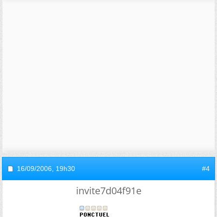
16/09/2006,
19h30
#4
invite7d04f91e