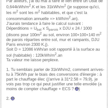
Par ailleurs, j'ai du mal à faire le lien entre un Ubat de
2
2
0,644kWh/m
.K et les 31kWh/m
(je suppose qu'ici,
2
2
les m
sont les m
habitables, et que c'est la
2
consommation annuelle => kWh/m
.an).
J'aurais tendance à faire le calcul suivant :
Déperditions = U
x S
x DJU x 24 / 1000
bat
parois
2
2
(disons pour 100m
au sol, environ 100+100+140 m
de parois réparties entre sol, mur et rampants, DJU
Paris environ 2300 K.j).
Soit D = 12086 kWh/an soit rapporté à la surface au
2
sol (habitable) : 120kWh/m
.an
Ta valeur me laisse perplexe.
1. Tu semblais parler de 31kWh/m2, comment arrives-
tu à 75kWh par le biais des conversions d'énergie : à
part le chauffage élec (j'arrive à 31*2.58 = 79,9), je
vois pas trop ce qui peut justifier une telle envolée (a
moins de compter chauffage + ECS ?
)
2.