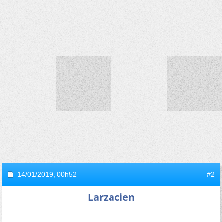
14/01/2019,
00h52
#2
Larzacien