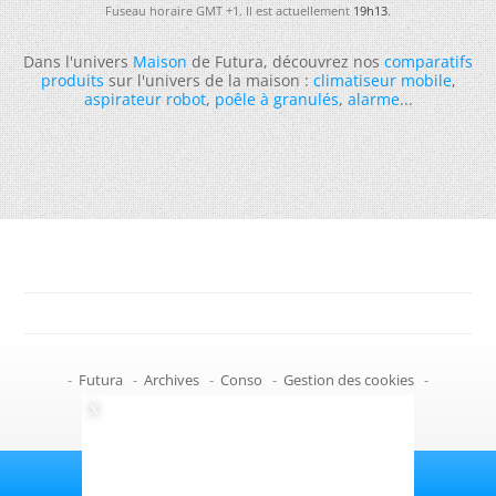
Fuseau horaire GMT +1. Il est actuellement
19h13
.
Dans l'univers
Maison
de Futura, découvrez nos
comparatifs
produits
sur l'univers de la maison :
climatiseur mobile
,
aspirateur robot
,
poêle à granulés
,
alarme
...
-
Futura
-
Archives
-
Conso
-
Gestion des cookies
-
Politique de confidentialité
-
Haut de page