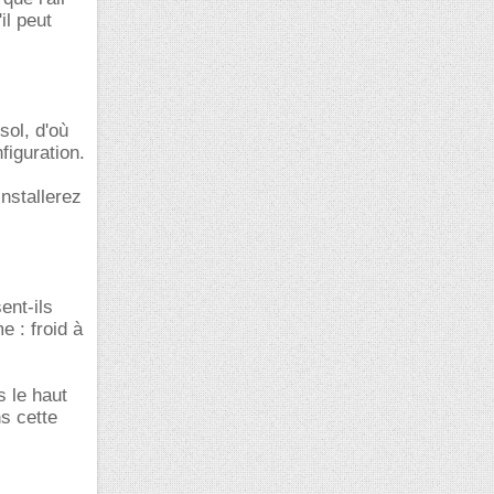
il peut
sol, d'où
figuration.
installerez
ent-ils
e : froid à
s le haut
s cette