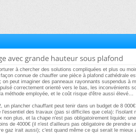
age avec grande hauteur sous plafond
 torturer à chercher des solutions compliquées et plus ou moi
e façon connue de chauffer une pièce à plafond cathédrale est
t; on peut imaginer des panneaux rayonnants suspendus à m
pulsé correctement orienté vers le bas, les inconvénients so
nt la méthode employée, et le coût risque d'être aussi élevé
2, un plancher chauffant peut tenir dans un budget de 8 000€
l'essentiel des travaux (pas si difficiles que cela): l'isolant 
 non plus, et la chape n'est pas obligatoirement liquide; une
ins de 4000€ (il n'est d'ailleurs pas obligatoire de prendre u
re gaz irait aussi); c'est quand même ce qui serait le mieux 