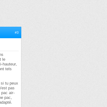
#3
ns
 le
i-hauteur,
nt tels
 si tu peux
n'est pas
 pac air-
ne pac,
adapté.