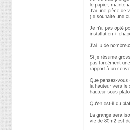
le papier, maintena
J'ai une pièce de 
(je souhaite une o
Je n'ai pas opté p
installation + chap
J'ai lu de nombreu
Si je résume grossi
pas forcément une 
rapport à un convec
Que pensez-vous d
la hauteur vers le
hauteur sous plafo
Qu'en est-il du pla
La grange sera is
vie de 80m2 est d