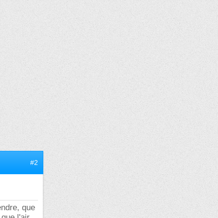
#2
endre, que
que l'air