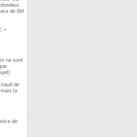
rofondeur.
 sera de 6M
C +
ain ne sont
 par
ujet)
 chaud de
 mais la
pièce de