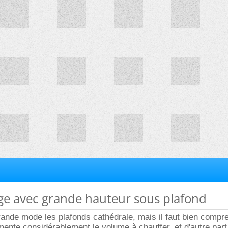
age avec grande hauteur sous plafond
grande mode les plafonds cathédrale, mais il faut bien compr
mente considérablement le volume à chauffer, et d'autre part 