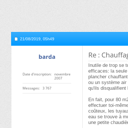
21/08/2019,
05h49
Re : Chauff
barda
Inutile de trop se
efficaces: la seul
Date d'inscription
novembre
plancher chauffan
2007
ou un système air 
qu'ils disqualifie
Messages
3 767
En fait, pour 80 m
effectuer toi-même 
coûteux, les tuyaux
eau se trouve à mo
une petite chaudiè