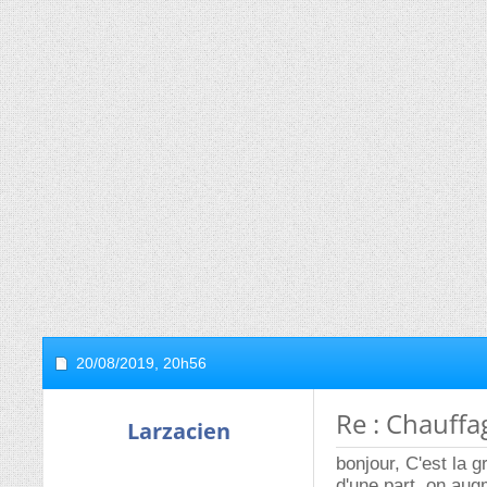
20/08/2019,
20h56
Re : Chauff
Larzacien
bonjour, C'est la 
d'une part, on aug