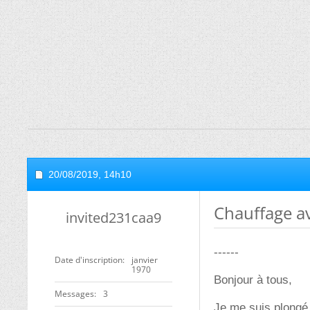
20/08/2019,
14h10
Chauffage a
invited231caa9
------
Date d'inscription
janvier
1970
Bonjour à tous,
Messages
3
Je me suis plongé 