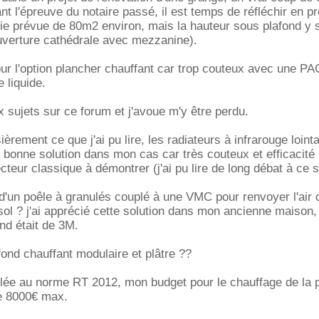
nt l'épreuve du notaire passé, il est temps de réfléchir en p
vie prévue de 80m2 environ, mais la hauteur sous plafond y
uverture cathédrale avec mezzanine).
our l'option plancher chauffant car trop couteux avec une PA
e liquide.
x sujets sur ce forum et j'avoue m'y être perdu.
èrement ce que j'ai pu lire, les radiateurs à infrarouge loint
bonne solution dans mon cas car très couteux et efficacité
teur classique à démontrer (j'ai pu lire de long débat à ce s
'un poêle à granulés couplé à une VMC pour renvoyer l'air
 sol ? j'ai apprécié cette solution dans mon ancienne maison,
nd était de 3M.
fond chauffant modulaire et plâtre ??
olée au norme RT 2012, mon budget pour le chauffage de la 
e 8000€ max.