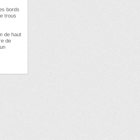
les bords
e trous
cm de haut
re de
 un