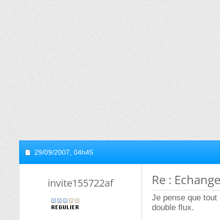
29/09/2007,
04h45
Re : Echang
invite155722af
Je pense que tout
double flux.