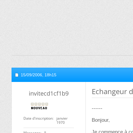
15/09/2006,
18h15
Echangeur d
invitecd1cf1b9
------
Date d'inscription
janvier
Bonjour,
1970
Je commence à con
Messages
5