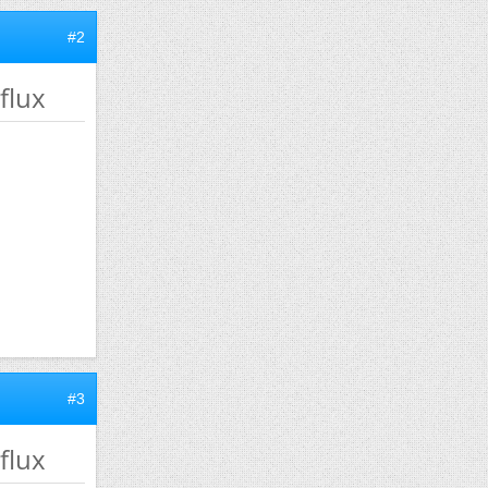
#2
flux
#3
flux