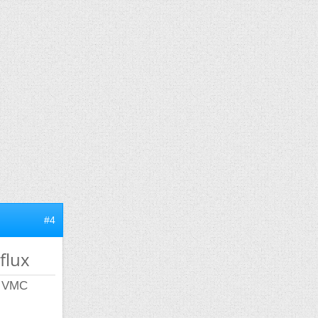
#4
flux
e VMC