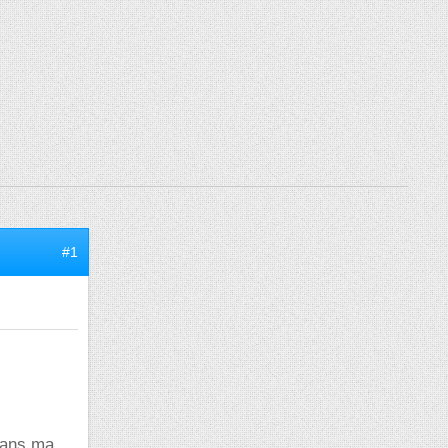
#1
dans ma