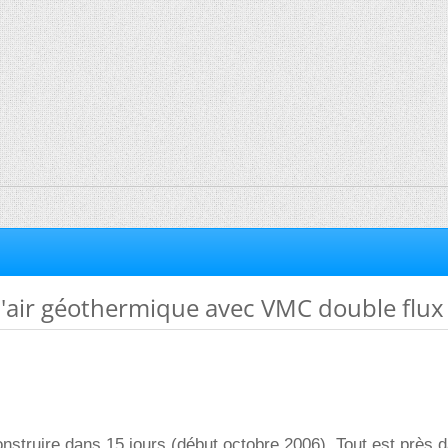
'air géothermique avec VMC double flux
struire dans 15 jours (début octobre 2006). Tout est près 