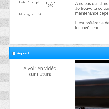
Date d'inscription
janvier
A ne pas sur-dimen
1970
Je trouve ta soluti
maintenance cepen
Messages
164
Il est préférable d
inconvénient.
Aujourd'hui
A voir en vidéo
sur Futura