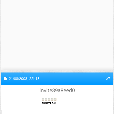
21/08/2008,
22h13
#7
invite89a8eed0