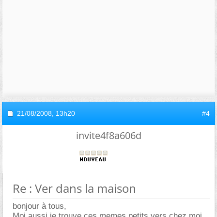
21/08/2008,
13h20
#4
invite4f8a606d
Re : Ver dans la maison
bonjour à tous,
Moi aussi je trouve ces memes petits vers chez moi