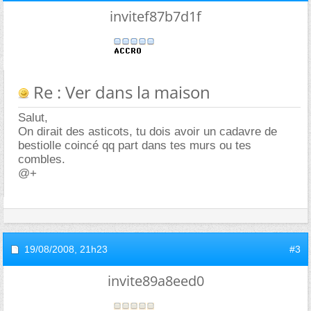
invitef87b7d1f
Re : Ver dans la maison
Salut,
On dirait des asticots, tu dois avoir un cadavre de
bestiolle coincé qq part dans tes murs ou tes
combles.
@+
19/08/2008,
21h23
#3
invite89a8eed0