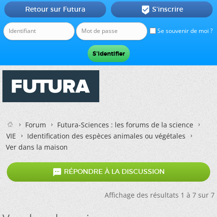
Retour sur Futura
S'inscrire

Se souvenir de moi ?
Forum
Futura-Sciences : les forums de la science
VIE
Identification des espèces animales ou végétales
Ver dans la maison

RÉPONDRE À LA DISCUSSION
Affichage des résultats 1 à 7 sur 7