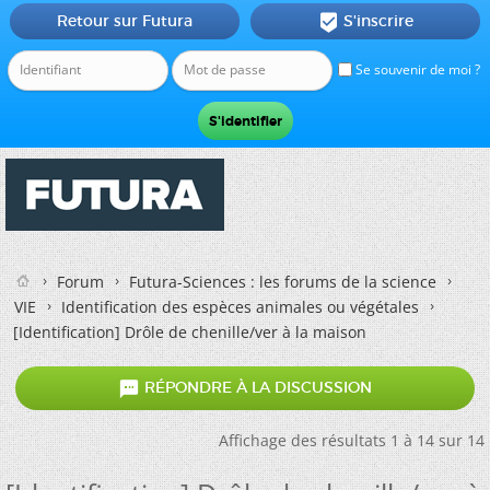
Retour sur Futura
S'inscrire

Se souvenir de moi ?
Forum
Futura-Sciences : les forums de la science
VIE
Identification des espèces animales ou végétales
[Identification] Drôle de chenille/ver à la maison

RÉPONDRE À LA DISCUSSION
Affichage des résultats 1 à 14 sur 14