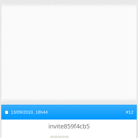
13/09/2010,
18h44
#12
invite859f4cb5