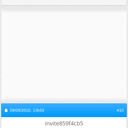
09/09/2010,
13h59
#10
invite859f4cb5