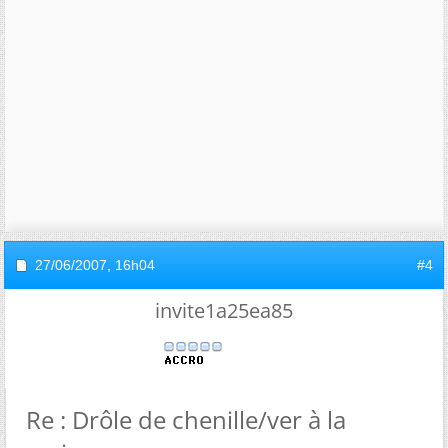
27/06/2007,
16h04
#4
invite1a25ea85
Re : Drôle de chenille/ver à la