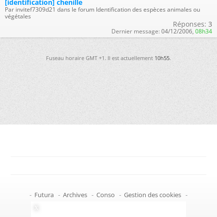
[identification] chenille
Par invitef7309d21 dans le forum Identification des espèces animales ou
végétales
Réponses:
3
Dernier message:
04/12/2006,
08h34
Fuseau horaire GMT +1. Il est actuellement
10h55
.
-
Futura
-
Archives
-
Conso
-
Gestion des cookies
-
Politique de confidentialité
-
Haut de page