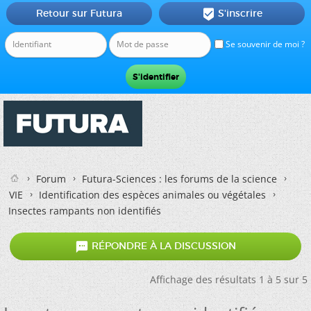
Retour sur Futura
S'inscrire

Se souvenir de moi ?
Forum
Futura-Sciences : les forums de la science
VIE
Identification des espèces animales ou végétales
Insectes rampants non identifiés

RÉPONDRE À LA DISCUSSION
Affichage des résultats 1 à 5 sur 5