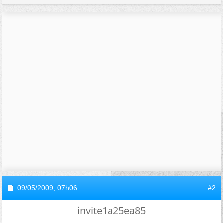
09/05/2009,
07h06
#2
invite1a25ea85