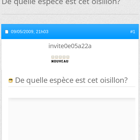
De quelle espèce est cet oisillon?
09/05/2009,
21h03
#1
invite0e05a22a
De quelle espèce est cet oisillon?