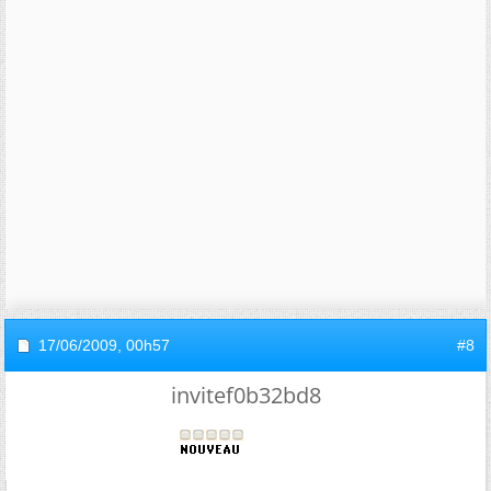
17/06/2009,
00h57
#8
invitef0b32bd8