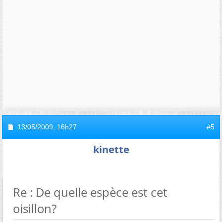
13/05/2009,
16h27
#5
kinette
Re : De quelle espèce est cet
oisillon?