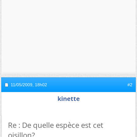
11/05/2009,
18h02
#2
kinette
Re : De quelle espèce est cet
oisillon?