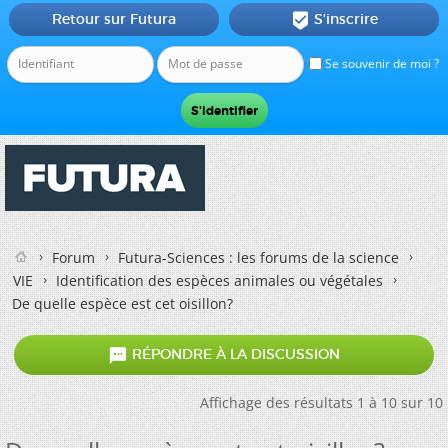
Retour sur Futura
S'inscrire

Se souvenir de moi ?
Forum
Futura-Sciences : les forums de la science
VIE
Identification des espèces animales ou végétales
De quelle espèce est cet oisillon?

RÉPONDRE À LA DISCUSSION
Affichage des résultats 1 à 10 sur 10