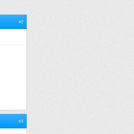
#2
#3