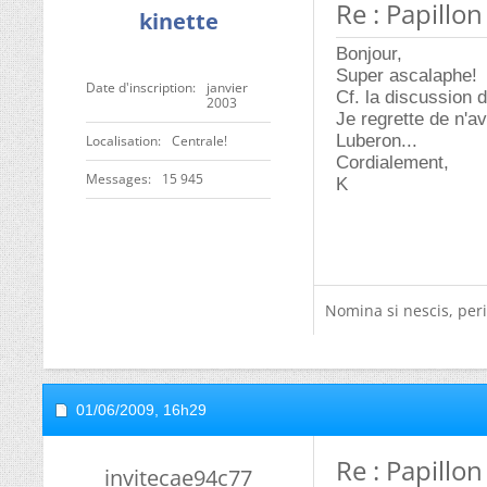
Re : Papillon
kinette
Bonjour,
Super ascalaphe!
Date d'inscription
janvier
Cf. la discussion 
2003
Je regrette de n'a
Luberon...
Localisation
Centrale!
Cordialement,
Messages
15 945
K
Nomina si nescis, peri
01/06/2009,
16h29
Re : Papillon
invitecae94c77