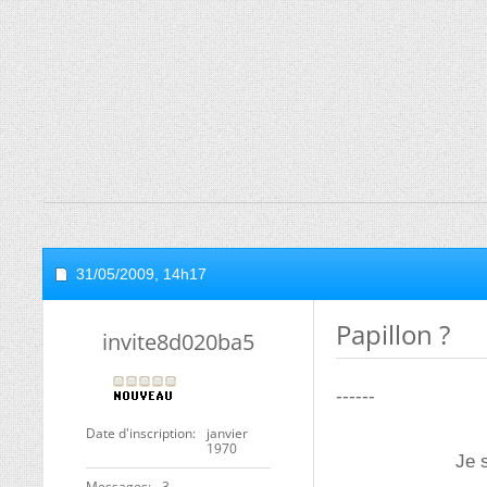
31/05/2009,
14h17
Papillon ?
invite8d020ba5
------
Date d'inscription
janvier
1970
Je 
Messages
3