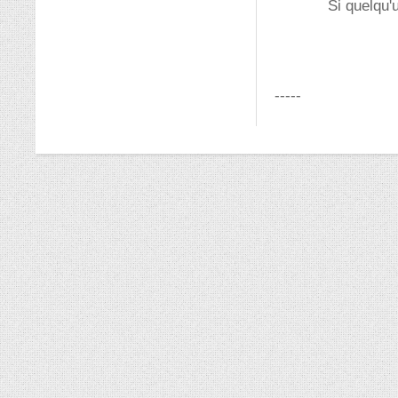
Si quelqu'
-----