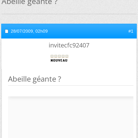
Abeille géante ?
28/07/2009,
02h09
#1
invitecfc92407
Abeille géante ?