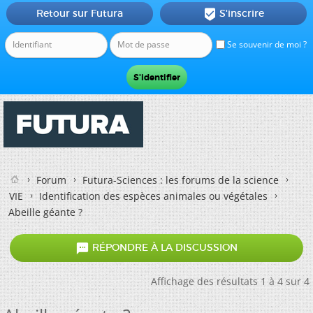
Retour sur Futura
S'inscrire

Se souvenir de moi ?
Forum
Futura-Sciences : les forums de la science
VIE
Identification des espèces animales ou végétales
Abeille géante ?

RÉPONDRE À LA DISCUSSION
Affichage des résultats 1 à 4 sur 4