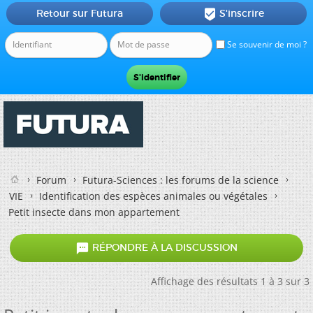
Retour sur Futura
S'inscrire

Se souvenir de moi ?
Forum
Futura-Sciences : les forums de la science
VIE
Identification des espèces animales ou végétales
Petit insecte dans mon appartement

RÉPONDRE À LA DISCUSSION
Affichage des résultats 1 à 3 sur 3