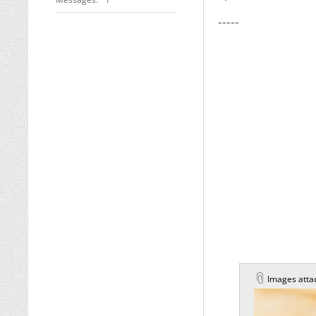
-----
Images atta