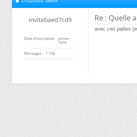
17/11/2010,
08h34
Re : Quelle 
invitebaed7cd9
avec ces pattes (e
Date d'inscription
janvier
1970
Messages
1 196