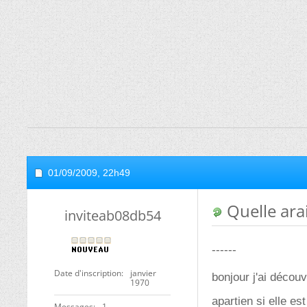
01/09/2009,
22h49
Quelle ara
inviteab08db54
------
Date d'inscription
janvier
bonjour j'ai décou
1970
apartien si elle e
Messages
1