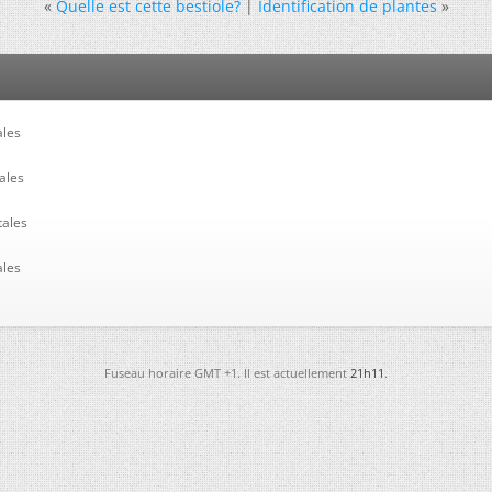
«
Quelle est cette bestiole?
|
Identification de plantes
»
ales
ales
tales
ales
Fuseau horaire GMT +1. Il est actuellement
21h11
.