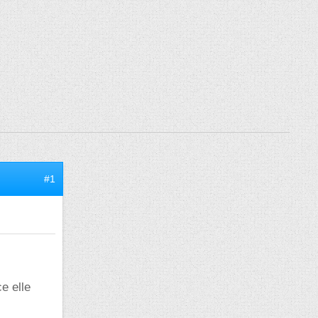
#1
e elle