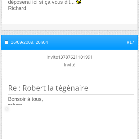
déposerai ici si ça vous dit...
Richard
16/09/2009,
20h04
#17
invite13787621101991
Invité
Re : Robert la tégénaire
Bonsoir à tous,
robata,
En fait en ce moment, si elles rentrent c'est à cause
de la baisse des températures. Du moins je crois.
Cordialement,
Neo.