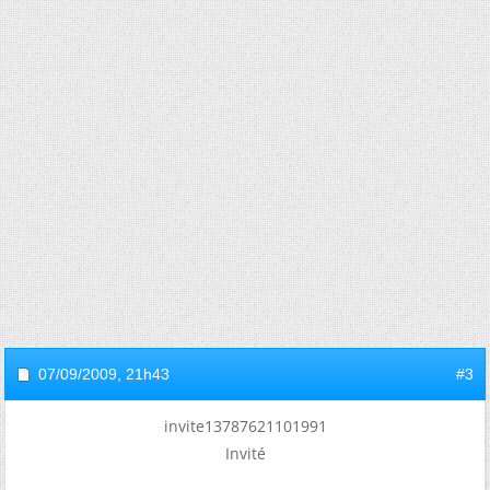
07/09/2009,
21h43
#3
invite13787621101991
Invité