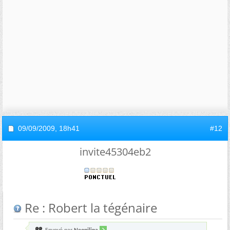
09/09/2009,
18h41
#12
invite45304eb2
Re : Robert la tégénaire