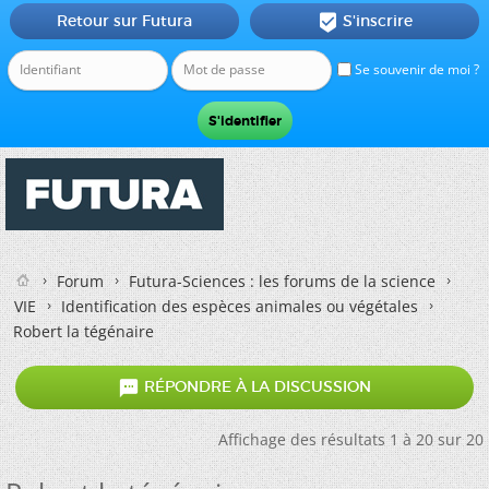
Retour sur Futura
S'inscrire

Se souvenir de moi ?
Forum
Futura-Sciences : les forums de la science
VIE
Identification des espèces animales ou végétales
Robert la tégénaire

RÉPONDRE À LA DISCUSSION
Affichage des résultats 1 à 20 sur 20