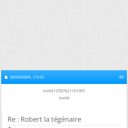
09/09/2009,
17h15
#8
invite13787621101991
Invité
Re : Robert la tégénaire