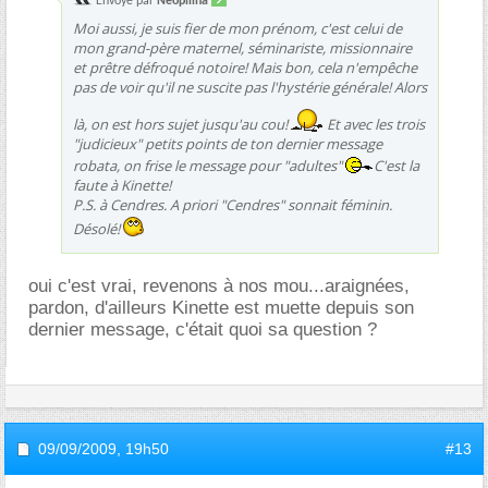
Envoyé par
Neopilina
Moi aussi, je suis fier de mon prénom, c'est celui de
mon grand-père maternel, séminariste, missionnaire
et prêtre défroqué notoire! Mais bon, cela n'empêche
pas de voir qu'il ne suscite pas l'hystérie générale! Alors
là, on est hors sujet jusqu'au cou!
Et avec les trois
"judicieux" petits points de ton dernier message
robata, on frise le message pour "adultes"
C'est la
faute à Kinette!
P.S. à Cendres. A priori "Cendres" sonnait féminin.
Désolé!
oui c'est vrai, revenons à nos mou...araignées,
pardon, d'ailleurs Kinette est muette depuis son
dernier message, c'était quoi sa question ?
09/09/2009,
19h50
#13