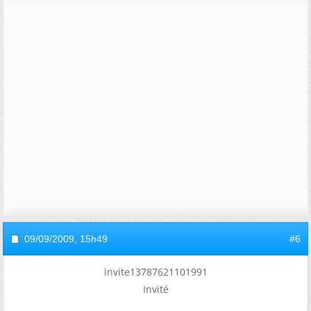
09/09/2009,
15h49
#6
invite13787621101991
Invité