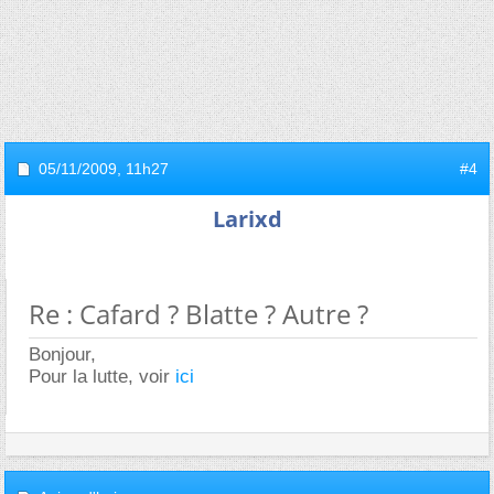
05/11/2009,
11h27
#4
Larixd
Re : Cafard ? Blatte ? Autre ?
Bonjour,
Pour la lutte, voir
ici