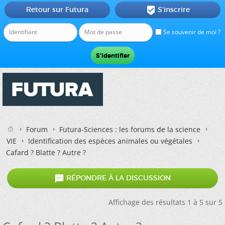
Retour sur Futura
S'inscrire

Se souvenir de moi ?
Forum
Futura-Sciences : les forums de la science
VIE
Identification des espèces animales ou végétales
Cafard ? Blatte ? Autre ?

RÉPONDRE À LA DISCUSSION
Affichage des résultats 1 à 5 sur 5