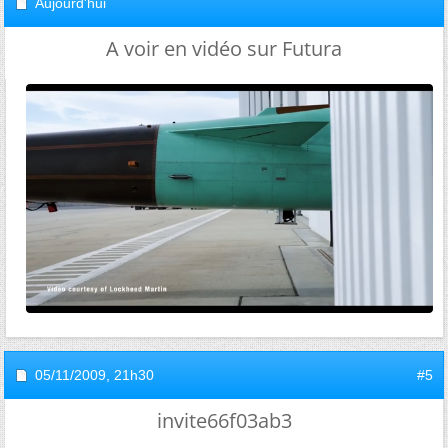
Aujourd'hui
A voir en vidéo sur Futura
05/11/2009,
21h30
#5
invite66f03ab3